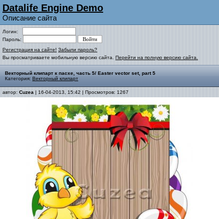
Datalife Engine Demo
Описание сайта
Логин:
Пароль:
Регистрация на сайте!
Забыли пароль?
Вы просматриваете мобильную версию сайта.
Перейти на полную версию сайта.
Векторный клипарт к пасхе, часть 5/ Easter vector set, part 5
Категория:
Векторный клипарт
автор:
Cuzea
| 16-04-2013, 15:42 | Просмотров: 1267