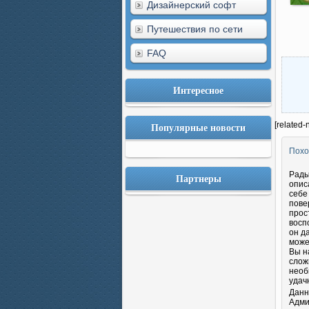
Дизайнерский софт
Путешествия по сети
FAQ
Интересное
Популярные новости
[related-
Похо
Рады
Партнеры
опис
себе
пове
прос
восп
он д
може
Вы н
слож
необ
удач
Данн
Адми