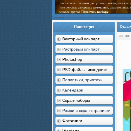
Высококачественный растровый и векторный клип
уже готовые авторские фотокниги, эксклюзивные 
многое другое
Перейти к выбору
Навигация
Отдых,
автор:
Векторный клипарт
Растровый клипарт
Photoshop
PSD-файлы, исходники
Полиптихи, триптихи
Календари
Скрап-наборы
Рамки и скрап-странички
Фотокниги