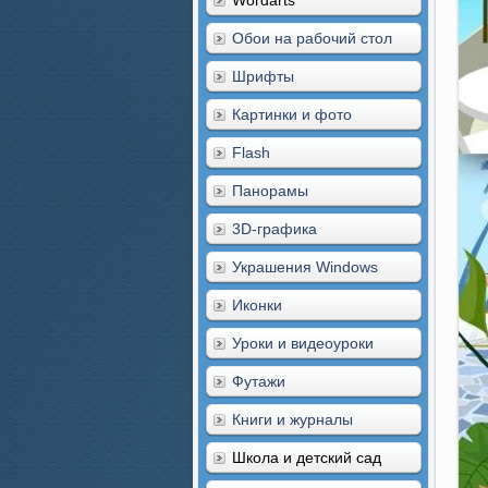
Wordarts
Обои на рабочий стол
Шрифты
Картинки и фото
Flash
Панорамы
3D-графика
Украшения Windows
Иконки
Уроки и видеоуроки
Футажи
Книги и журналы
Школа и детский сад