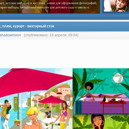
арт, детские шаблоны и костюмы, рамки для оформления фотографий,
скрап-наборы, интересные выборки для детского сада и школы и
 пляж, курорт - векторный сток
shadowmoon
(опубликовано: 19 апреля, 09:04)