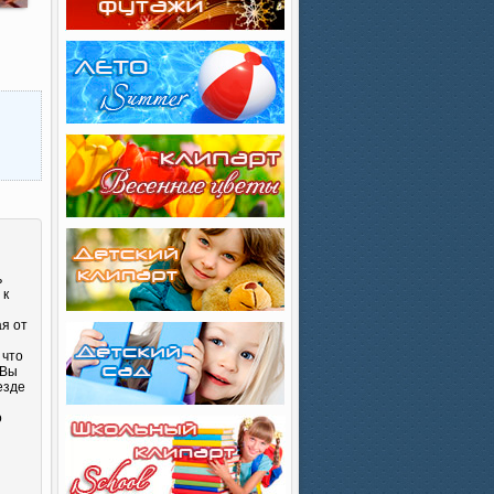
ь
 к
ая от
 что
 Вы
езде
о