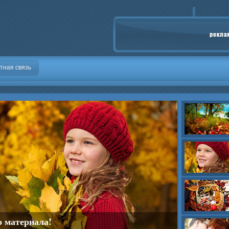
тная связь
о материала!