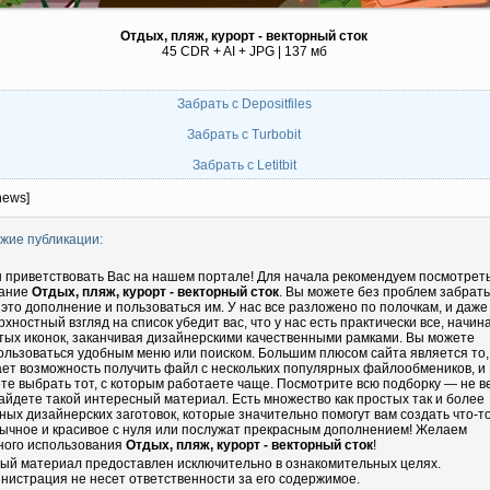
Отдых, пляж, курорт - векторный сток
45 CDR + AI + JPG | 137 мб
Забрать с Depositfiles
Забрать с Turbobit
Забрать с Letitbit
news]
жие публикации:
 приветствовать Вас на нашем портале! Для начала рекомендуем посмотрет
ание
Отдых, пляж, курорт - векторный сток
. Вы можете без проблем забрать
 это дополнение и пользоваться им. У нас все разложено по полочкам, и даже
рхностный взгляд на список убедит вас, что у нас есть практически все, начин
тых иконок, заканчивая дизайнерскими качественными рамками. Вы можете
ользоваться удобным меню или поиском. Большим плюсом сайта является то,
ает возможность получить файл с нескольких популярных файлообмеников, и
те выбрать тот, с которым работаете чаще. Посмотрите всю подборку — не в
айдете такой интересный материал. Есть множество как простых так и более
ных дизайнерских заготовок, которые значительно помогут вам создать что-т
ычное и красивое с нуля или послужат прекрасным дополнением! Желаем
ного использования
Отдых, пляж, курорт - векторный сток
!
ый материал предоставлен исключительно в ознакомительных целях.
нистрация не несет ответственности за его содержимое.