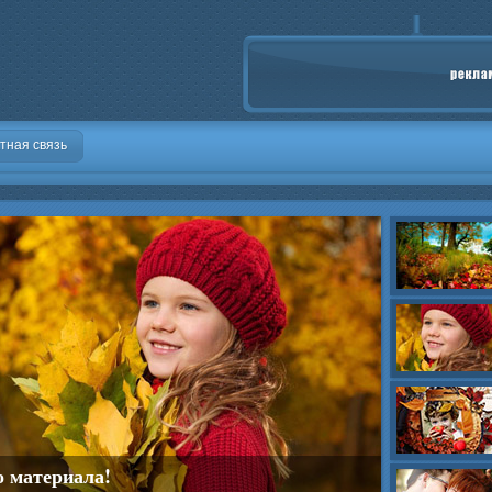
тная связь
о материала!