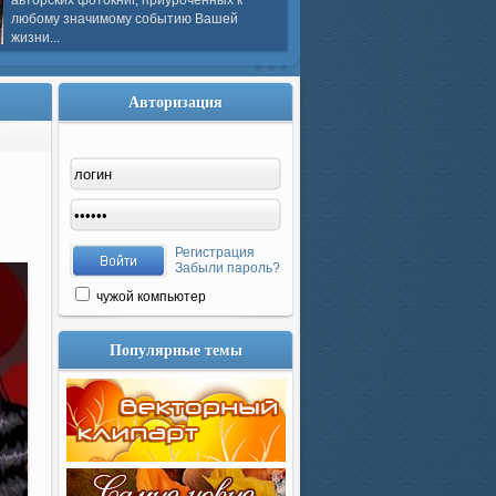
авторских фотокниг, приуроченных к
любому значимому событию Вашей
жизни...
Авторизация
Регистрация
Забыли пароль?
чужой компьютер
Популярные темы