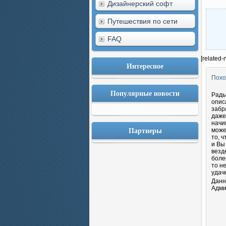
Дизайнерский софт
Путешествия по сети
FAQ
[related-
Интересное
Похо
Популярные новости
Рады
опис
забр
даже
начи
Партнеры
може
то, 
и Вы
везд
боле
то н
удач
Данн
Адми