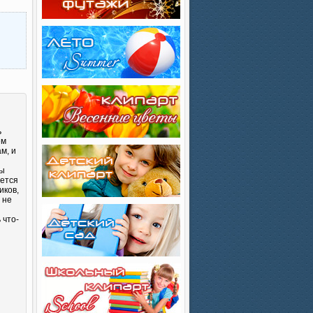
ь
ем
м, и
Вы
яется
иков,
 не
 что-