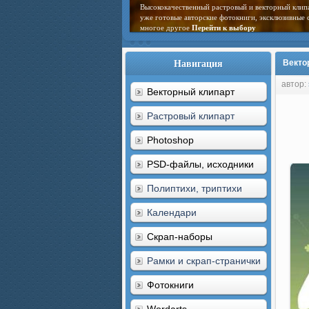
Высококачественный растровый и векторный клип
уже готовые авторские фотокниги, эксклюзивные 
многое другое
Перейти к выбору
Навигация
Векто
автор:
Векторный клипарт
Растровый клипарт
Photoshop
PSD-файлы, исходники
Полиптихи, триптихи
Календари
Скрап-наборы
Рамки и скрап-странички
Фотокниги