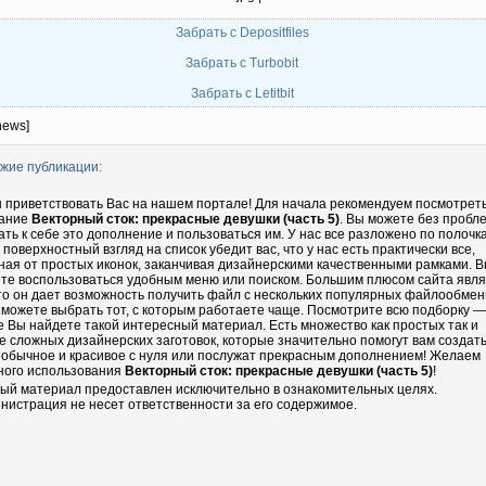
Забрать с Depositfiles
Забрать с Turbobit
Забрать с Letitbit
news]
жие публикации:
 приветствовать Вас на нашем портале! Для начала рекомендуем посмотрет
ание
Векторный сток: прекрасные девушки (часть 5)
. Вы можете без пробл
ать к себе это дополнение и пользоваться им. У нас все разложено по полочка
 поверхностный взгляд на список убедит вас, что у нас есть практически все,
ная от простых иконок, заканчивая дизайнерскими качественными рамками. 
те воспользоваться удобным меню или поиском. Большим плюсом сайта явл
что он дает возможность получить файл с нескольких популярных файлообмен
 можете выбрать тот, с которым работаете чаще. Посмотрите всю подборку —
е Вы найдете такой интересный материал. Есть множество как простых так и
е сложных дизайнерских заготовок, которые значительно помогут вам создать
еобычное и красивое с нуля или послужат прекрасным дополнением! Желаем
ного использования
Векторный сток: прекрасные девушки (часть 5)
!
ый материал предоставлен исключительно в ознакомительных целях.
нистрация не несет ответственности за его содержимое.