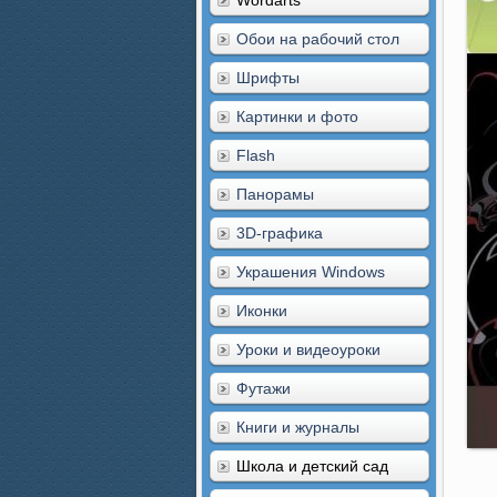
Wordarts
Обои на рабочий стол
Шрифты
Картинки и фото
Flash
Панорамы
3D-графика
Украшения Windows
Иконки
Уроки и видеоуроки
Футажи
Книги и журналы
Школа и детский сад