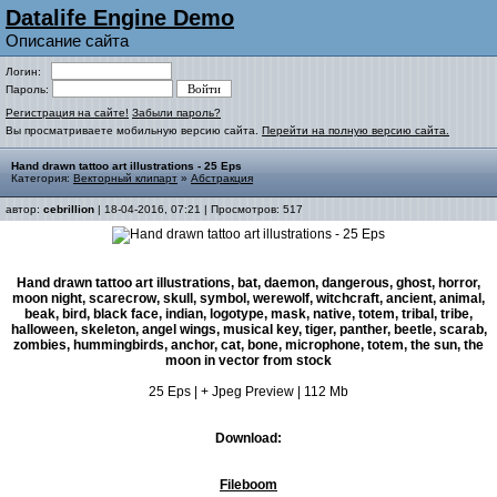
Datalife Engine Demo
Описание сайта
Логин:
Пароль:
Регистрация на сайте!
Забыли пароль?
Вы просматриваете мобильную версию сайта.
Перейти на полную версию сайта.
Hand drawn tattoo art illustrations - 25 Eps
Категория:
Векторный клипарт
»
Абстракция
автор:
cebrillion
| 18-04-2016, 07:21 | Просмотров: 517
Hand drawn tattoo art illustrations, bat, daemon, dangerous, ghost, horror,
moon night, scarecrow, skull, symbol, werewolf, witchcraft, ancient, animal,
beak, bird, black face, indian, logotype, mask, native, totem, tribal, tribe,
halloween, skeleton, angel wings, musical key, tiger, panther, beetle, scarab,
zombies, hummingbirds, anchor, cat, bone, microphone, totem, the sun, the
moon in vector from stock
25 Eps | + Jpeg Preview | 112 Mb
Download:
Fileboom