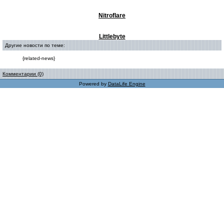
Nitroflare
Littlebyte
Другие новости по теме:
{related-news}
Комментарии (0)
Powered by
DataLife Engine