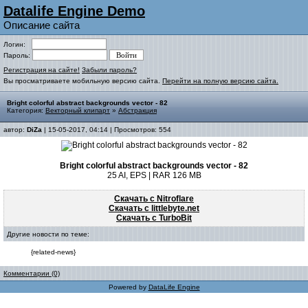
Datalife Engine Demo
Описание сайта
Логин:
Пароль:
Регистрация на сайте!
Забыли пароль?
Вы просматриваете мобильную версию сайта.
Перейти на полную версию сайта.
Bright colorful abstract backgrounds vector - 82
Категория:
Векторный клипарт
»
Абстракция
автор:
DiZa
| 15-05-2017, 04:14 | Просмотров: 554
Bright colorful abstract backgrounds vector - 82
25 AI, EPS | RAR 126 MB
Скачать с Nitroflare
Скачать с littlebyte.net
Скачать с TurboBit
Другие новости по теме:
{related-news}
Комментарии (0)
Powered by
DataLife Engine