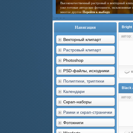
Высококачественный растровый и векторный клип
уже готовые авторские фотокниги, эксклюзивные 
многое другое
Перейти к выбору
Навигация
Bright
автор:
Векторный клипарт
Растровый клипарт
Photoshop
PSD-файлы, исходники
к
Полиптихи, триптихи
Black 
Календари
автор:
Скрап-наборы
Рамки и скрап-странички
Фотокниги
к