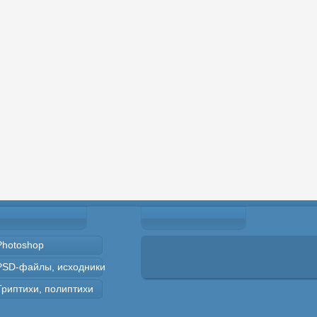
Photoshop
PSD-файлы, исходники
Триптихи, полиптихи