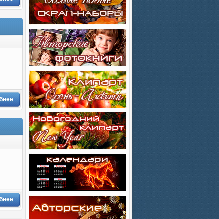
бнее
бнее