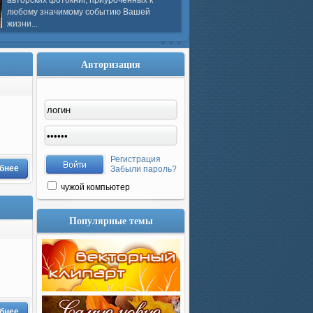
авторских фотокниг, приуроченных к
любому значимому событию Вашей
жизни...
Авторизация
Регистрация
бнее
Забыли пароль?
чужой компьютер
Популярные темы
бнее