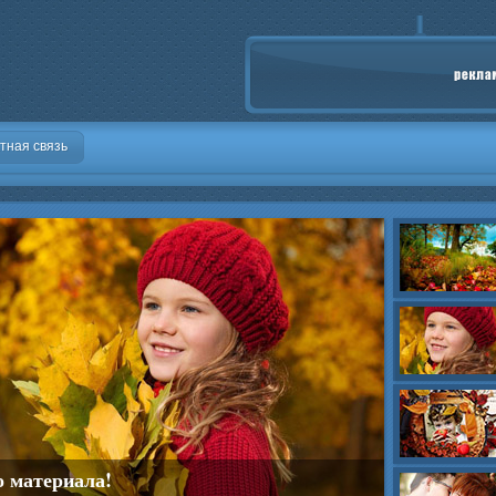
тная связь
о материала!