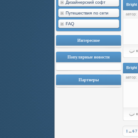
Дизайнерский софт
Bright
Путешествия по сети
автор:
FAQ
Интересное
к
Популярные новости
Bright
автор:
Партнеры
к
1
...
6
7