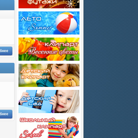
бнее
бнее