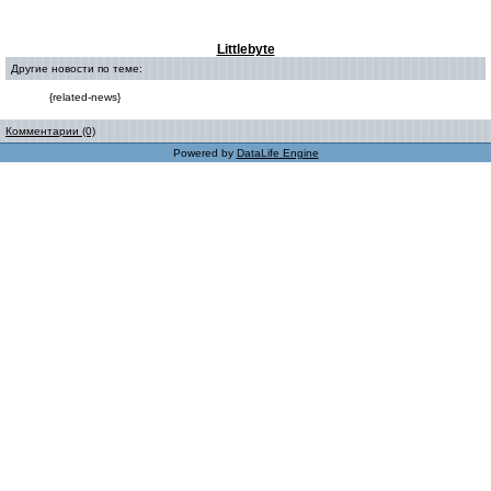
Littlebyte
Другие новости по теме:
{related-news}
Комментарии (0)
Powered by
DataLife Engine