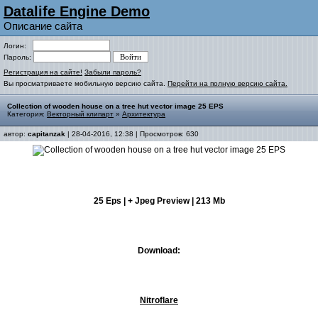
Datalife Engine Demo
Описание сайта
Логин:
Пароль:
Регистрация на сайте!
Забыли пароль?
Вы просматриваете мобильную версию сайта.
Перейти на полную версию сайта.
Collection of wooden house on a tree hut vector image 25 EPS
Категория:
Векторный клипарт
»
Архитектура
автор:
capitanzak
| 28-04-2016, 12:38 | Просмотров: 630
25 Eps | + Jpeg Preview | 213 Mb
Download:
Nitroflare