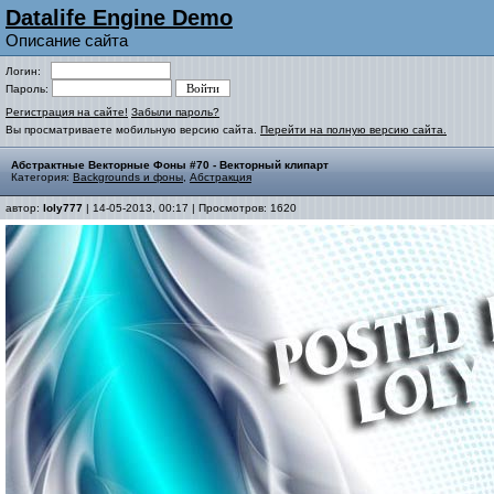
Datalife Engine Demo
Описание сайта
Логин:
Пароль:
Регистрация на сайте!
Забыли пароль?
Вы просматриваете мобильную версию сайта.
Перейти на полную версию сайта.
Абстрактные Векторные Фоны #70 - Векторный клипарт
Категория:
Backgrounds и фоны
,
Абстракция
автор:
loly777
| 14-05-2013, 00:17 | Просмотров: 1620