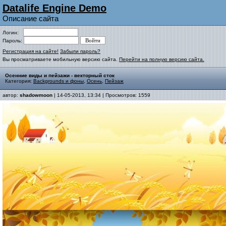
Datalife Engine Demo
Описание сайта
Логин:
Пароль:
Регистрация на сайте!
Забыли пароль?
Вы просматриваете мобильную версию сайта.
Перейти на полную версию сайта.
Осенние виды и пейзажи - векторный сток
Категория:
Backgrounds и фоны
,
Осень
,
Пейзаж
автор:
shadowmoon
| 14-05-2013, 13:34 | Просмотров: 1559