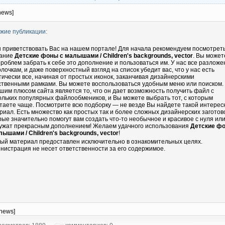
news]
жие публикации:
 приветствовать Вас на нашем портале! Для начала рекомендуем посмотрет
ание
Детские фоны с малышами / Children's backgrounds, vector
. Вы может
проблем забрать к себе это дополнение и пользоваться им. У нас все разложе
олочкам, и даже поверхностный взгляд на список убедит вас, что у нас есть
тически все, начиная от простых иконок, заканчивая дизайнерскими
ственными рамками. Вы можете воспользоваться удобным меню или поиском.
шим плюсом сайта является то, что он дает возможность получить файл с
ольких популярных файлообмеников, и Вы можете выбрать тот, с которым
таете чаще. Посмотрите всю подборку — не везде Вы найдете такой интере
риал. Есть множество как простых так и более сложных дизайнерских заготово
рые значительно помогут вам создать что-то необычное и красивое с нуля ил
ужат прекрасным дополнением! Желаем удачного использования
Детские ф
лышами / Children's backgrounds, vector
!
ый материал предоставлен исключительно в ознакомительных целях.
нистрация не несет ответственности за его содержимое.
-news]