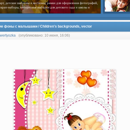
арт, детские шаблоны и костюмы, рамки для оформления фотографий,
скрап-наборы, интересные выборки для детского сада и школы и
ие фоны с малышами / Children's backgrounds, vector
wertyozka
(опубликовано: 10 июня, 16:06)