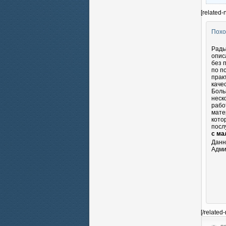
[related-
Похо
Рады
опис
без 
по п
прак
каче
Боль
неск
рабо
мате
кото
посл
с ма
Данн
Адми
[/related