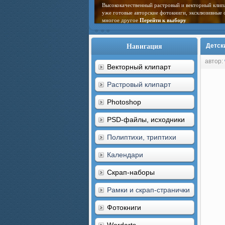
Высококачественный растровый и векторный клип
уже готовые авторские фотокниги, эксклюзивные 
многое другое
Перейти к выбору
Навигация
Детск
автор:
Векторный клипарт
Растровый клипарт
Photoshop
PSD-файлы, исходники
Полиптихи, триптихи
Календари
Скрап-наборы
Рамки и скрап-странички
Фотокниги