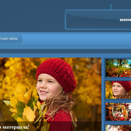
тная связь
о материала!