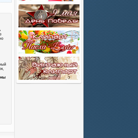
ь
е
но
сный
к,
и
оны