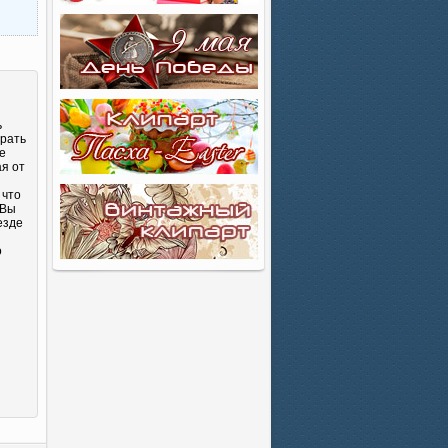
ь
брать
е
ая от
 что
 Вы
езде
о