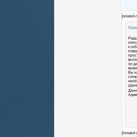
[related-
Похо
Рады
опис
к се
пове
прос
восп
он д
може
Вы н
слож
необ
удач
Данн
Адми
[/related