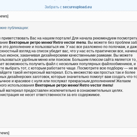
Забрать с
secureupload.eu
news]
жие публикации:
 приветствовать Вас на нашем портале! Для начала рекомендуем посмотрет
ание
Векторные ретро меню/ Retro vector menu
. Вы можете без проблем за
бе это дополнение и пользоваться им. У нас все разложено по полочкам, и даж
рхностный взгляд на список убедит вас, что у нас есть практически все, начин
тых иконок, заканчивая дизайнерскими качественными рамками. Вы можете
ользоваться удобным меню или поиском. Большим плюсом сайта является то,
ает возможность получить файл с нескольких популярных файлообмеников, и
те выбрать тот, с которым работаете чаще. Посмотрите всю подборку — не в
айдете такой интересный материал. Есть множество как простых так и более
ных дизайнерских заготовок, которые значительно помогут вам создать что-т
ычное и красивое с нуля или послужат прекрасным дополнением! Желаем
ного использования
Векторные ретро меню/ Retro vector menu
!
ый материал предоставлен исключительно в ознакомительных целях.
нистрация не несет ответственности за его содержимое.
-news]