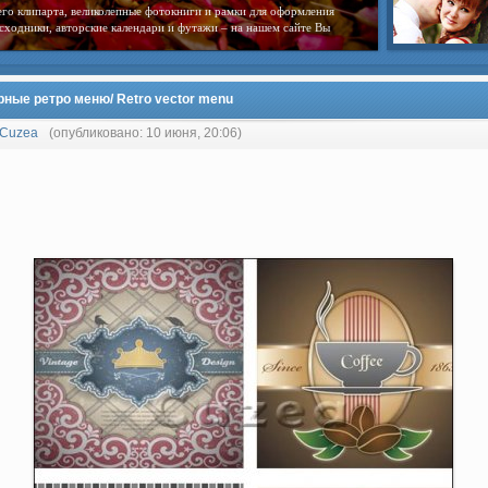
го клипарта, великолепные фотокниги и рамки для оформления
сходники, авторские календари и футажи – на нашем сайте Вы
рные ретро меню/ Retro vector menu
Cuzea
(опубликовано: 10 июня, 20:06)