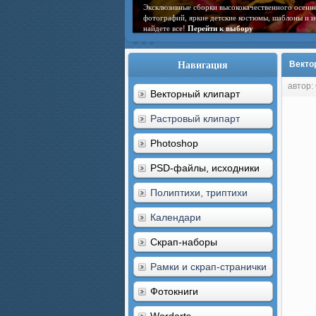
Эксклюзивные сборки высококачественного осенне
фотографий, яркие детские костюмы, шаблоны и и
найдете все!
Перейти к выбору
Навигация
Векто
автор:
Векторный клипарт
Растровый клипарт
Photoshop
PSD-файлы, исходники
Полиптихи, триптихи
Календари
Скрап-наборы
Рамки и скрап-странички
Фотокниги