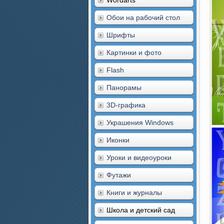
Wordarts
Обои на рабочий стол
Шрифты
Картинки и фото
Flash
Панорамы
3D-графика
Украшения Windows
Иконки
Уроки и видеоуроки
Футажи
Книги и журналы
Школа и детский сад