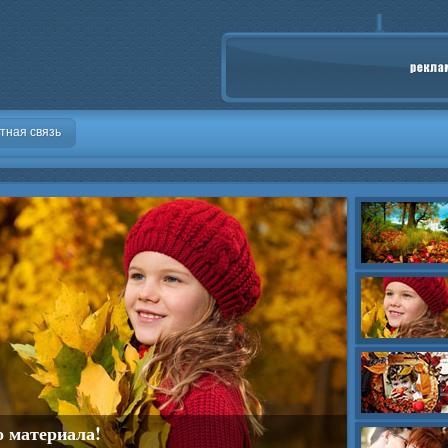
тная связь
о материала!