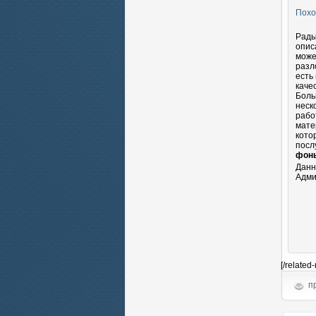
Похо
Рады
опис
може
разл
есть
каче
Боль
неск
рабо
мате
кото
посл
фоны
Данн
Адми
[/related
пр