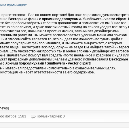
жие публикации:
 приветствовать Вас на нашем портале! Для начала рекомендуем посмотрет
ание
Векторные фоны с яркими подсолнухами / Sunflowers - vector clipart
.
те без проблем забрать к себе это дополнение и пользоваться им. У нас все
ожено по полочкам, и даже поверхностный взгляд на список убедит вас, что у 
 практически все, начиная от простых иконок, заканчивая дизайнерскими
ственными рамками. Вы можете воспользоваться удобным меню или поиском.
шим плюсом сайта является то, что он дает возможность получить файл с
ольких популярных файлообмеников, и Вы можете выбрать тот, с которым
таете чаще. Посмотрите всю подборку — не везде Вы найдете такой интере
риал. Есть множество как простых так и более сложных дизайнерских заготово
рые значительно помогут вам создать что-то необычное и красивое с нуля ил
ужат прекрасным дополнением! Желаем удачного использования
Векторные
 с яркими подсолнухами / Sunflowers - vector clipart
!
ый материал предоставлен исключительно в ознакомительных целях.
нистрация не несет ответственности за его содержимое.
-news]
осмотров: 1583
комментариев: 0