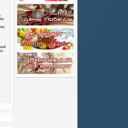
ь
 Вы
нас
сный
к,
и