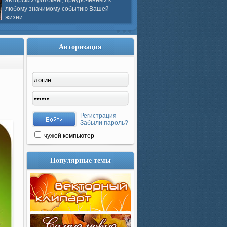
авторских фотокниг, приуроченных к
любому значимому событию Вашей
жизни...
Авторизация
Регистрация
Забыли пароль?
чужой компьютер
Популярные темы