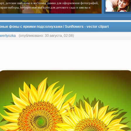
арт, детские шаблоны и костюмы, рамки для оформления фотографий,
скрап-наборы, интересные выборки для детского сада и школы и
ные фоны с яркими подсолнухами / Sunflowers - vector clipart
wertyozka
(опубликовано: 30 августа, 02:08)