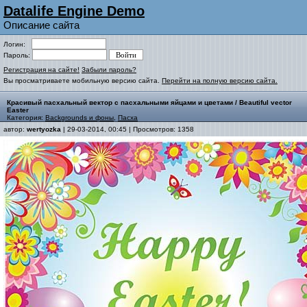
Datalife Engine Demo
Описание сайта
Логин:
Пароль:
Регистрация на сайте!
Забыли пароль?
Вы просматриваете мобильную версию сайта.
Перейти на полную версию сайта.
Красивый пасхальный вектор с пасхальными яйцами и цветами / Beautiful vector
Easter
Категория:
Backgrounds и фоны
,
Пасха
автор:
wertyozka
| 29-03-2014, 00:45 | Просмотров: 1358