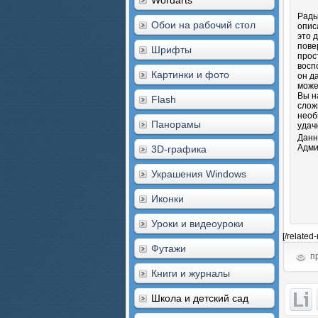
Wordarts
Рады
Обои на рабочий стол
опис
это 
пове
Шрифты
прос
восп
Картинки и фото
он д
може
Вы н
Flash
слож
необ
Панорамы
удач
Данн
Адми
3D-графика
Украшения Windows
Иконки
Уроки и видеоуроки
[/related
Футажи
пр
Книги и журналы
Школа и детский сад