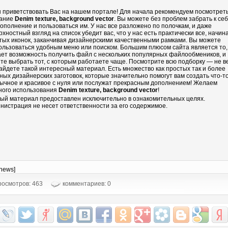
 приветствовать Вас на нашем портале! Для начала рекомендуем посмотрет
ание
Denim texture, background vector
. Вы можете без проблем забрать к се
дополнение и пользоваться им. У нас все разложено по полочкам, и даже
рхностный взгляд на список убедит вас, что у нас есть практически все, начин
тых иконок, заканчивая дизайнерскими качественными рамками. Вы можете
ользоваться удобным меню или поиском. Большим плюсом сайта является то,
ает возможность получить файл с нескольких популярных файлообмеников, и
те выбрать тот, с которым работаете чаще. Посмотрите всю подборку — не в
айдете такой интересный материал. Есть множество как простых так и более
ных дизайнерских заготовок, которые значительно помогут вам создать что-т
ычное и красивое с нуля или послужат прекрасным дополнением! Желаем
ного использования
Denim texture, background vector
!
ый материал предоставлен исключительно в ознакомительных целях.
нистрация не несет ответственности за его содержимое.
-news]
осмотров: 463
комментариев: 0