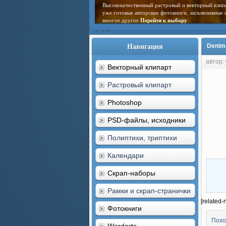
Высококачественный растровый и векторный клип
уже готовые авторские фотокниги, эксклюзивные 
многое другое
Перейти к выбору
Навигация
Denim 
автор:
Векторный клипарт
Растровый клипарт
Photoshop
PSD-файлы, исходники
Полиптихи, триптихи
Календари
Скрап-наборы
Рамки и скрап-странички
[related-
Фотокниги
Похо