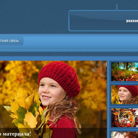
тная связь
о материала!