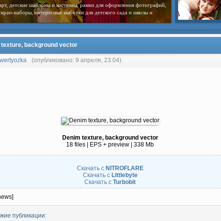
арт, детские шаблоны и костюмы, рамки для оформления фотографий,
скрап-наборы, интересные выборки для детского сада и школы и
texture, background vector
wertyozka
(опубликовано: 9 апреля, 23:04)
Denim texture, background vector
18 files | EPS + preview | 338 Mb
Скачать с
NITROFLARE
Скачать с
Littlebyte
Скачать с
Turbobit
news]
жие публикации: