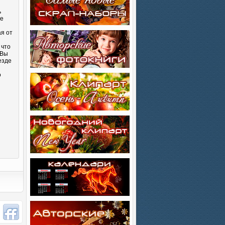
ь
бе
ая от
 что
 Вы
езде
о