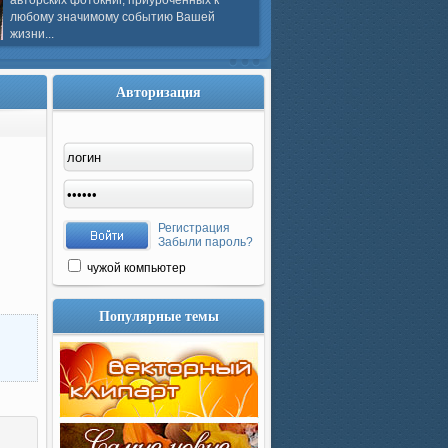
авторских фотокниг, приуроченных к
любому значимому событию Вашей
жизни...
Авторизация
Регистрация
Забыли пароль?
чужой компьютер
Популярные темы