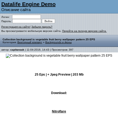
Datalife Engine Demo
Описание сайта
Логин:
Пароль:
Регистрация на сайте!
Забыли пароль?
Вы просматриваете мобильную версию сайта.
Перейти на полную версию сайта.
Collection background is vegetable fruit berry wallpaper pattern 25 EPS
Категория:
Векторный клипарт
»
Backgrounds и фоны
автор:
capitanzak
| 11-04-2016, 14:43 | Просмотров: 397
25 Eps | + Jpeg Preview | 203 Mb
Download:
Nitroflare