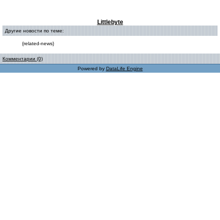
Littlebyte
Другие новости по теме:
{related-news}
Комментарии (0)
Powered by
DataLife Engine