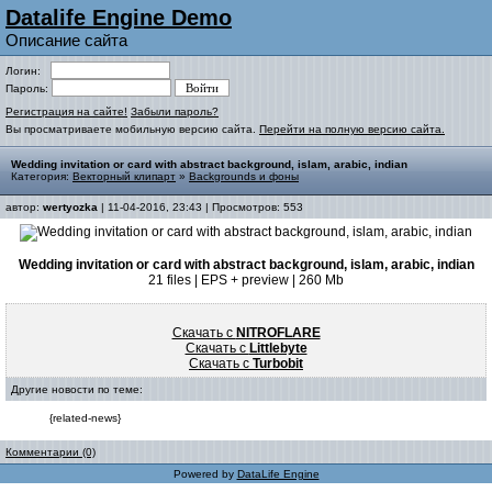
Datalife Engine Demo
Описание сайта
Логин:
Пароль:
Регистрация на сайте!
Забыли пароль?
Вы просматриваете мобильную версию сайта.
Перейти на полную версию сайта.
Wedding invitation or card with abstract background, islam, arabic, indian
Категория:
Векторный клипарт
»
Backgrounds и фоны
автор:
wertyozka
| 11-04-2016, 23:43 | Просмотров: 553
Wedding invitation or card with abstract background, islam, arabic, indian
21 files | EPS + preview | 260 Mb
Скачать с
NITROFLARE
Скачать с
Littlebyte
Скачать с
Turbobit
Другие новости по теме:
{related-news}
Комментарии (0)
Powered by
DataLife Engine