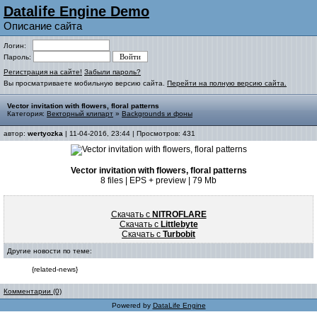
Datalife Engine Demo
Описание сайта
Логин:
Пароль:
Регистрация на сайте!
Забыли пароль?
Вы просматриваете мобильную версию сайта.
Перейти на полную версию сайта.
Vector invitation with flowers, floral patterns
Категория:
Векторный клипарт
»
Backgrounds и фоны
автор:
wertyozka
| 11-04-2016, 23:44 | Просмотров: 431
Vector invitation with flowers, floral patterns
8 files | EPS + preview | 79 Mb
Скачать с
NITROFLARE
Скачать с
Littlebyte
Скачать с
Turbobit
Другие новости по теме:
{related-news}
Комментарии (0)
Powered by
DataLife Engine