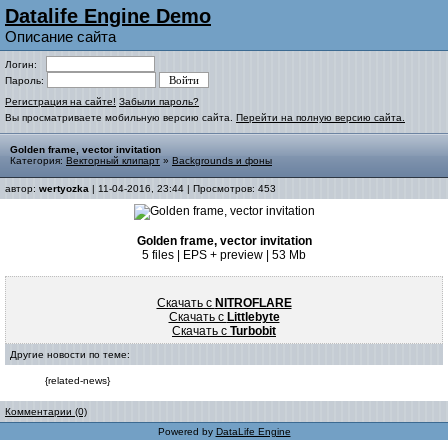
Datalife Engine Demo
Описание сайта
Логин:
Пароль:
Регистрация на сайте!
Забыли пароль?
Вы просматриваете мобильную версию сайта.
Перейти на полную версию сайта.
Golden frame, vector invitation
Категория:
Векторный клипарт
»
Backgrounds и фоны
автор:
wertyozka
| 11-04-2016, 23:44 | Просмотров: 453
Golden frame, vector invitation
5 files | EPS + preview | 53 Mb
Скачать с
NITROFLARE
Скачать с
Littlebyte
Скачать с
Turbobit
Другие новости по теме:
{related-news}
Комментарии (0)
Powered by
DataLife Engine