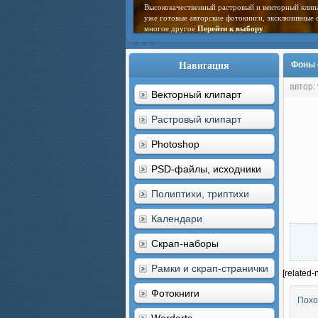
Высококачественный растровый и векторный клип
уже готовые авторские фотокниги, эксклюзивные 
многое другое
Перейти к выбору
Навигация
Фоны 
автор:
Векторный клипарт
Растровый клипарт
Photoshop
PSD-файлы, исходники
Полиптихи, триптихи
Календари
Скрап-наборы
Рамки и скрап-странички
[related-
Фотокниги
Похо