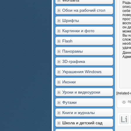
Wordarts
Рады
опис
Обои на рабочий стол
себе
пове
прос
Шрифты
восп
он д
Картинки и фото
може
Вы н
слож
Flash
необ
удач
Панорамы
Данн
Адми
3D-графика
Украшения Windows
Иконки
Уроки и видеоуроки
[/related
пр
Футажи
Книги и журналы
Школа и детский сад