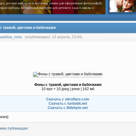
арт, детские шаблоны и костюмы, рамки для оформления фотографий,
скрап-наборы, интересные выборки для детского сада и школы и
с травой, цветами и бабочками
vasilisa_miss
(опубликовано: 13 апреля, 23:04)
Фоны с травой, цветами и бабочками
10 eps + 10 jpeg | prew | 162 мб
Скачать с nitroflare.com
Скачать с turbobit.net
Скачать с littlebyte.net
news]
жие публикации: