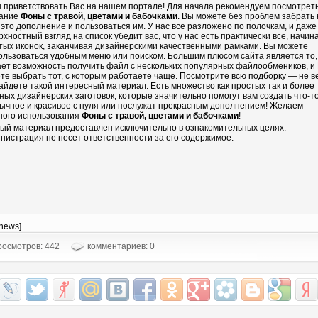
 приветствовать Вас на нашем портале! Для начала рекомендуем посмотрет
ание
Фоны с травой, цветами и бабочками
. Вы можете без проблем забрать 
 это дополнение и пользоваться им. У нас все разложено по полочкам, и даже
рхностный взгляд на список убедит вас, что у нас есть практически все, начин
тых иконок, заканчивая дизайнерскими качественными рамками. Вы можете
ользоваться удобным меню или поиском. Большим плюсом сайта является то,
ает возможность получить файл с нескольких популярных файлообмеников, и
те выбрать тот, с которым работаете чаще. Посмотрите всю подборку — не в
айдете такой интересный материал. Есть множество как простых так и более
ных дизайнерских заготовок, которые значительно помогут вам создать что-т
ычное и красивое с нуля или послужат прекрасным дополнением! Желаем
ного использования
Фоны с травой, цветами и бабочками
!
ый материал предоставлен исключительно в ознакомительных целях.
нистрация не несет ответственности за его содержимое.
-news]
осмотров: 442
комментариев: 0