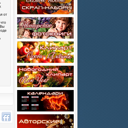
ь
к
ая от
 что
 Вы
езде
о