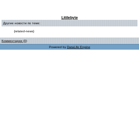
Littlebyte
Другие новости по теме:
{related-news}
Комментарии (0)
Powered by
DataLife Engine