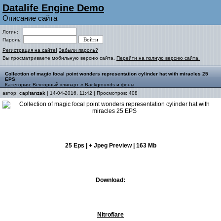
Datalife Engine Demo
Описание сайта
Логин:
Пароль:
Регистрация на сайте!
Забыли пароль?
Вы просматриваете мобильную версию сайта.
Перейти на полную версию сайта.
Collection of magic focal point wonders representation cylinder hat with miracles 25
EPS
Категория:
Векторный клипарт
»
Backgrounds и фоны
автор:
capitanzak
| 14-04-2016, 11:42 | Просмотров: 408
25 Eps | + Jpeg Preview | 163 Mb
Download:
Nitroflare