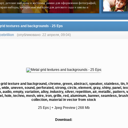
арт, детские шаблоны и костюмы, рамки для оформления фотографий,
скрап-наборы, интересные выборки для детского сада и школы и
grid textures and backgrounds - 25 Eps
cebrillion
(опубликовано: 22 апреля, 09:04)
 grid texture and background, chrome, green, abstract, speaker, stainless, tin, 
, wide, uneven, sound, perforated, strong, circle, element, gray, shiny, panel, tex
, audio, empty, variation, alloy, industry, silver, repetition, air, metallic, pattern, 
el, hole, techno, mesh, wire, iron, grille, red, aluminum, banner, seamless, brus
collection, material in vector from stock
25 Eps | + Jpeg Preview | 268 Mb
Download: