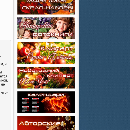
ь
м, и
Вы
яется
иков,
 не
 что-