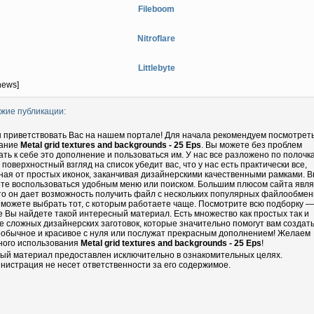
Fileboom
Nitroflare
Littlebyte
news]
жие публикации:
 приветствовать Вас на нашем портале! Для начала рекомендуем посмотрет
ание
Metal grid textures and backgrounds - 25 Eps
. Вы можете без проблем
ать к себе это дополнение и пользоваться им. У нас все разложено по полочка
 поверхностный взгляд на список убедит вас, что у нас есть практически все,
ная от простых иконок, заканчивая дизайнерскими качественными рамками. 
те воспользоваться удобным меню или поиском. Большим плюсом сайта явл
что он дает возможность получить файл с нескольких популярных файлообмен
 можете выбрать тот, с которым работаете чаще. Посмотрите всю подборку —
е Вы найдете такой интересный материал. Есть множество как простых так и
е сложных дизайнерских заготовок, которые значительно помогут вам создать
еобычное и красивое с нуля или послужат прекрасным дополнением! Желаем
ного использования
Metal grid textures and backgrounds - 25 Eps
!
ый материал предоставлен исключительно в ознакомительных целях.
нистрация не несет ответственности за его содержимое.