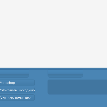
Photoshop
PSD-файлы, исходники
Триптихи, полиптихи