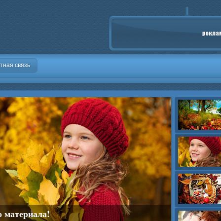
тная связь
о материала!