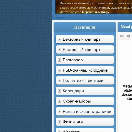
Высококачественный растровый и векторный клип
уже готовые авторские фотокниги, эксклюзивные 
многое другое
Перейти к выбору
Навигация
Metal 
автор:
Векторный клипарт
Растровый клипарт
Photoshop
PSD-файлы, исходники
Полиптихи, триптихи
Metal
Календари
plate
design
ste
Скрап-наборы
Рамки и скрап-странички
Фотокниги