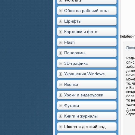
Wordarts
Обои на рабочий стол
Шрифты
Картинки и фото
[related-
Flash
Похо
Панорамы
Рады
опис
3D-графика
забр
даже
Украшения Windows
начи
може
то, 
Иконки
и Вы
везд
Уроки и видеоуроки
боле
то н
удач
Футажи
Данн
Адми
Книги и журналы
Школа и детский сад