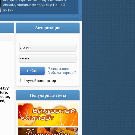
авторских фотокниг, приуроченных к
любому значимому событию Вашей
жизни...
Авторизация
Регистрация
Забыли пароль?
чужой компьютер
heavy,
ture,
Популярные темы
vector,
hed,