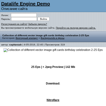
Datalife Engine Demo
Описание сайта
Логин:
Пароль:
Регистрация на сайте!
Забыли пароль?
Вы просматриваете мобильную версию сайта.
Перейти на полную версию сайта.
Collection of different vector image gift cards birthday celebration 2-25 Eps
Категория:
Векторный клипарт
»
Backgrounds и фоны
автор:
capitanzak
| 4-05-2016, 22:40 | Просмотров: 319
25 Eps | + Jpeg Preview | 142 Mb
Download:
Nitroflare