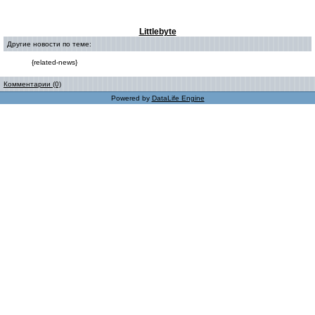
Littlebyte
Другие новости по теме:
{related-news}
Комментарии (0)
Powered by
DataLife Engine