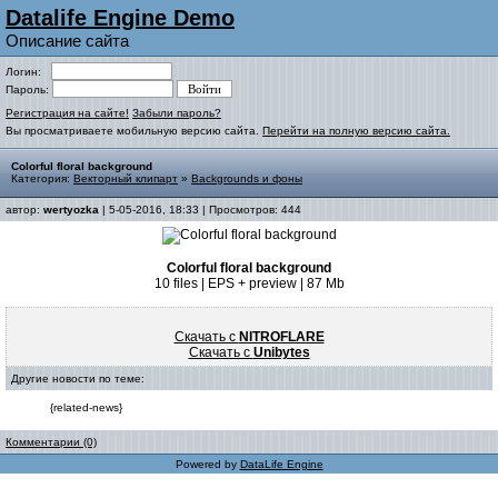
Datalife Engine Demo
Описание сайта
Логин:
Пароль:
Регистрация на сайте!
Забыли пароль?
Вы просматриваете мобильную версию сайта.
Перейти на полную версию сайта.
Colorful floral background
Категория:
Векторный клипарт
»
Backgrounds и фоны
автор:
wertyozka
| 5-05-2016, 18:33 | Просмотров: 444
Colorful floral background
10 files | EPS + preview | 87 Mb
Скачать с
NITROFLARE
Скачать с
Unibytes
Другие новости по теме:
{related-news}
Комментарии (0)
Powered by
DataLife Engine