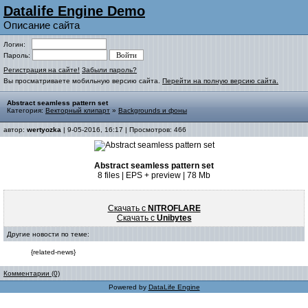
Datalife Engine Demo
Описание сайта
Логин:
Пароль:
Регистрация на сайте!
Забыли пароль?
Вы просматриваете мобильную версию сайта.
Перейти на полную версию сайта.
Abstract seamless pattern set
Категория:
Векторный клипарт
»
Backgrounds и фоны
автор:
wertyozka
| 9-05-2016, 16:17 | Просмотров: 466
Abstract seamless pattern set
8 files | EPS + preview | 78 Mb
Скачать с
NITROFLARE
Скачать с
Unibytes
Другие новости по теме:
{related-news}
Комментарии (0)
Powered by
DataLife Engine