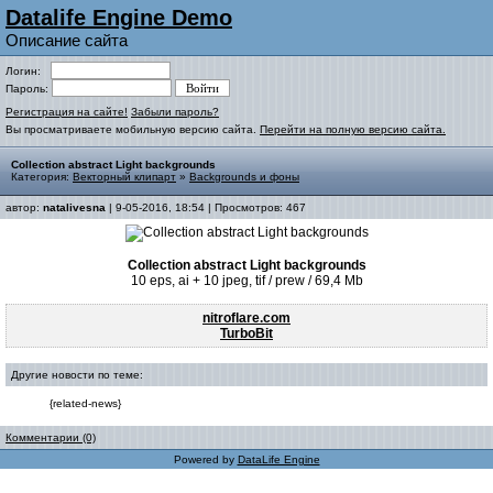
Datalife Engine Demo
Описание сайта
Логин:
Пароль:
Регистрация на сайте!
Забыли пароль?
Вы просматриваете мобильную версию сайта.
Перейти на полную версию сайта.
Collection abstract Light backgrounds
Категория:
Векторный клипарт
»
Backgrounds и фоны
автор:
natalivesna
| 9-05-2016, 18:54 | Просмотров: 467
Collection abstract Light backgrounds
10 eps, ai + 10 jpeg, tif / prew / 69,4 Mb
nitroflare.com
TurboBit
Другие новости по теме:
{related-news}
Комментарии (0)
Powered by
DataLife Engine