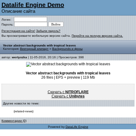
Datalife Engine Demo
Описание сайта
Логин:
Пароль:
Регистрация на сайте!
Забыли пароль?
Вы просматриваете мобильную версию сайта.
Перейти на полную версию сайта.
Vector abstract backgrounds with tropical leaves
Категория:
Векторный клипарт
»
Backgrounds и фоны
автор:
wertyozka
| 11-05-2016, 20:16 | Просмотров: 398
Vector abstract backgrounds with tropical leaves
26 files | EPS + preview | 119 Mb
Скачать с
NITROFLARE
Скачать с
Unibytes
Другие новости по теме:
{related-news}
Комментарии (0)
Powered by
DataLife Engine