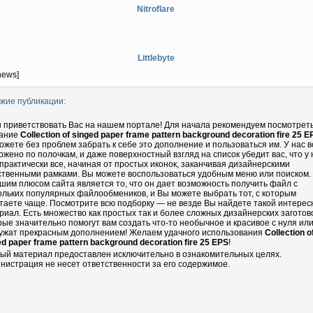
Nitroflare
Littlebyte
news]
жие публикации:
 приветствовать Вас на нашем портале! Для начала рекомендуем посмотрет
ание
Collection of singed paper frame pattern background decoration fire 25 E
ожете без проблем забрать к себе это дополнение и пользоваться им. У нас в
ожено по полочкам, и даже поверхностный взгляд на список убедит вас, что у 
 практически все, начиная от простых иконок, заканчивая дизайнерскими
ственными рамками. Вы можете воспользоваться удобным меню или поиском.
шим плюсом сайта является то, что он дает возможность получить файл с
ольких популярных файлообмеников, и Вы можете выбрать тот, с которым
таете чаще. Посмотрите всю подборку — не везде Вы найдете такой интере
риал. Есть множество как простых так и более сложных дизайнерских заготово
рые значительно помогут вам создать что-то необычное и красивое с нуля ил
ужат прекрасным дополнением! Желаем удачного использования
Collection o
ed paper frame pattern background decoration fire 25 EPS
!
ый материал предоставлен исключительно в ознакомительных целях.
нистрация не несет ответственности за его содержимое.