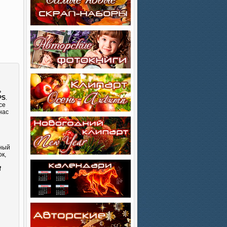
ь
PS
.
се
нас
сный
к,
и
f