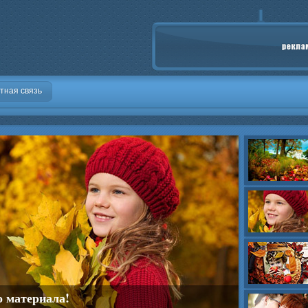
тная связь
о материала!