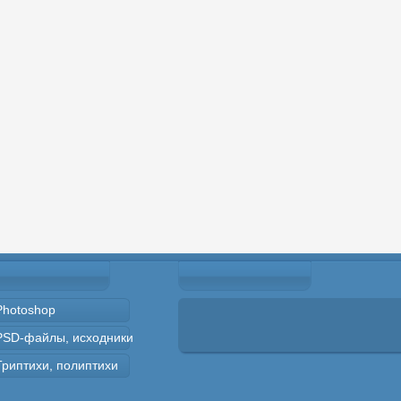
Photoshop
PSD-файлы, исходники
Триптихи, полиптихи