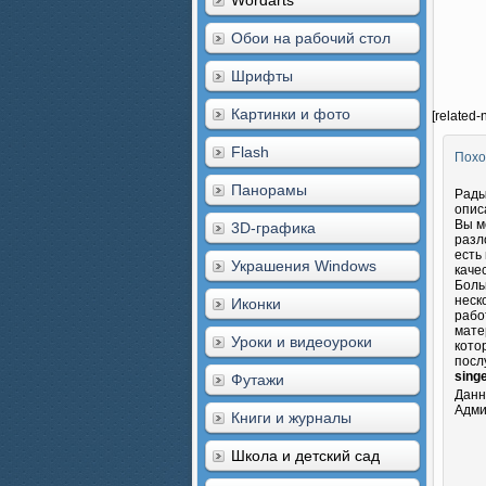
Wordarts
Обои на рабочий стол
Шрифты
Картинки и фото
[related-
Flash
Похо
Панорамы
Рады
опис
Вы м
3D-графика
разл
есть
Украшения Windows
каче
Боль
неск
Иконки
рабо
мате
Уроки и видеоуроки
кото
посл
sing
Футажи
Данн
Адми
Книги и журналы
Школа и детский сад