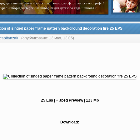
арт, детские шаблоны и костюмы, рамки для оформления фотографий,
скрап-наборы, интересные выборки для детского сада и школы и
tion of singed paper frame pattern background decoration fire 25 EPS
capitanzak
(опубликовано: 13 мая, 13:05)
25 Eps | + Jpeg Preview | 123 Mb
Download: