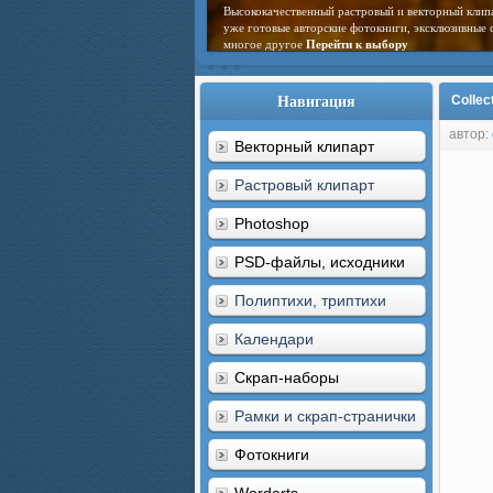
Высококачественный растровый и векторный клип
уже готовые авторские фотокниги, эксклюзивные 
многое другое
Перейти к выбору
Навигация
Collec
автор:
Векторный клипарт
Растровый клипарт
Photoshop
PSD-файлы, исходники
Полиптихи, триптихи
Календари
Скрап-наборы
Рамки и скрап-странички
Фотокниги