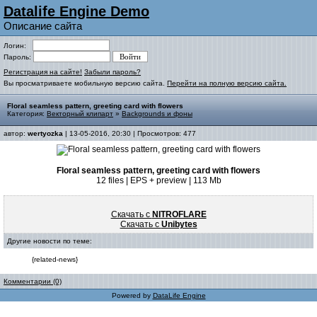
Datalife Engine Demo
Описание сайта
Логин:
Пароль:
Регистрация на сайте!
Забыли пароль?
Вы просматриваете мобильную версию сайта.
Перейти на полную версию сайта.
Floral seamless pattern, greeting card with flowers
Категория:
Векторный клипарт
»
Backgrounds и фоны
автор:
wertyozka
| 13-05-2016, 20:30 | Просмотров: 477
Floral seamless pattern, greeting card with flowers
12 files | EPS + preview | 113 Mb
Скачать с
NITROFLARE
Скачать с
Unibytes
Другие новости по теме:
{related-news}
Комментарии (0)
Powered by
DataLife Engine