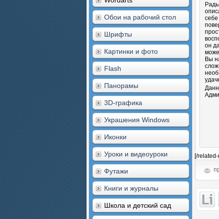
Wordarts
Рады
опис
Обои на рабочий стол
себе
пове
прос
Шрифты
восп
он д
Картинки и фото
може
Вы н
слож
Flash
необ
удач
Панорамы
Данн
Адми
3D-графика
Украшения Windows
Иконки
Уроки и видеоуроки
[/related
пр
Футажи
Книги и журналы
Школа и детский сад