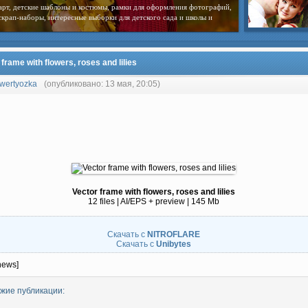
арт, детские шаблоны и костюмы, рамки для оформления фотографий,
скрап-наборы, интересные выборки для детского сада и школы и
 frame with flowers, roses and lilies
wertyozka
(опубликовано: 13 мая, 20:05)
Vector frame with flowers, roses and lilies
12 files | AI/EPS + preview | 145 Mb
Скачать с
NITROFLARE
Скачать с
Unibytes
news]
жие публикации: