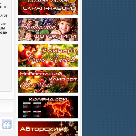
ь
ть к
ая от
 что
 Вы
езде
о