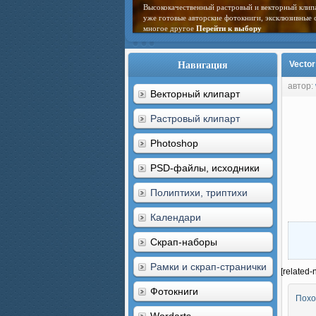
Высококачественный растровый и векторный клип
уже готовые авторские фотокниги, эксклюзивные 
многое другое
Перейти к выбору
Навигация
Vector
автор:
Векторный клипарт
Растровый клипарт
Photoshop
PSD-файлы, исходники
Полиптихи, триптихи
Календари
Скрап-наборы
Рамки и скрап-странички
[related-
Фотокниги
Похо