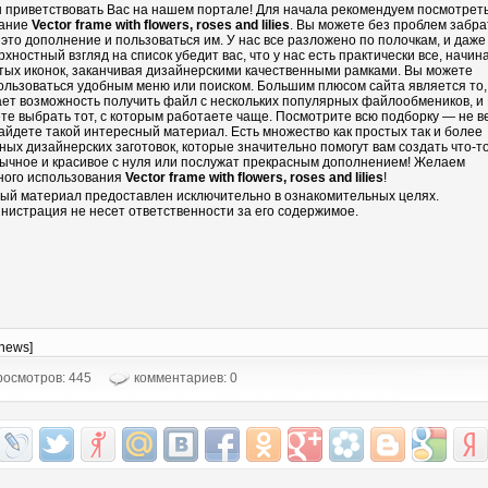
 приветствовать Вас на нашем портале! Для начала рекомендуем посмотрет
ание
Vector frame with flowers, roses and lilies
. Вы можете без проблем забра
 это дополнение и пользоваться им. У нас все разложено по полочкам, и даже
рхностный взгляд на список убедит вас, что у нас есть практически все, начин
тых иконок, заканчивая дизайнерскими качественными рамками. Вы можете
ользоваться удобным меню или поиском. Большим плюсом сайта является то,
ает возможность получить файл с нескольких популярных файлообмеников, и
те выбрать тот, с которым работаете чаще. Посмотрите всю подборку — не в
айдете такой интересный материал. Есть множество как простых так и более
ных дизайнерских заготовок, которые значительно помогут вам создать что-т
ычное и красивое с нуля или послужат прекрасным дополнением! Желаем
ного использования
Vector frame with flowers, roses and lilies
!
ый материал предоставлен исключительно в ознакомительных целях.
нистрация не несет ответственности за его содержимое.
-news]
осмотров: 445
комментариев: 0