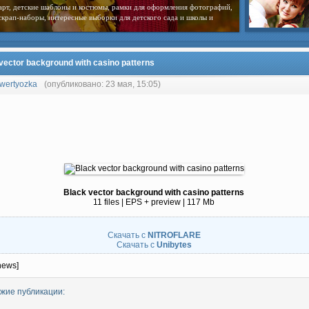
арт, детские шаблоны и костюмы, рамки для оформления фотографий,
скрап-наборы, интересные выборки для детского сада и школы и
vector background with casino patterns
wertyozka
(опубликовано: 23 мая, 15:05)
Black vector background with casino patterns
11 files | EPS + preview | 117 Mb
Скачать с
NITROFLARE
Скачать с
Unibytes
news]
жие публикации: