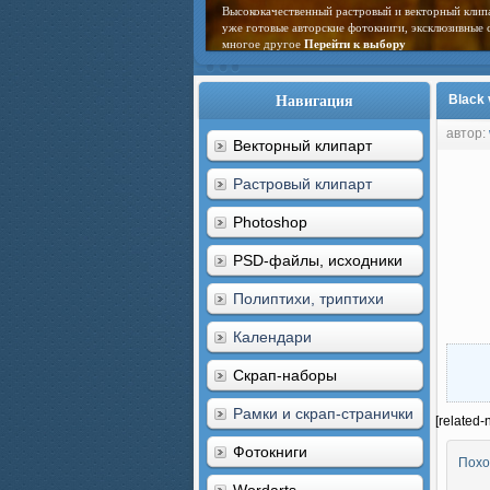
Высококачественный растровый и векторный клип
уже готовые авторские фотокниги, эксклюзивные 
многое другое
Перейти к выбору
Навигация
Black 
автор:
Векторный клипарт
Растровый клипарт
Photoshop
PSD-файлы, исходники
Полиптихи, триптихи
Календари
Скрап-наборы
Рамки и скрап-странички
[related-
Фотокниги
Похо