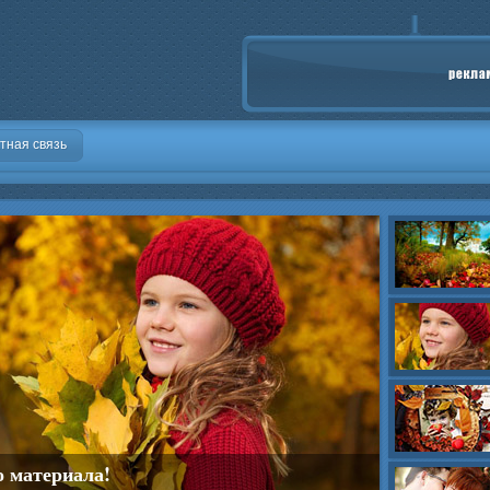
тная связь
о материала!