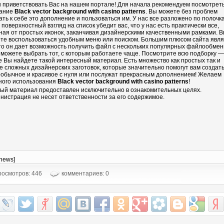
 приветствовать Вас на нашем портале! Для начала рекомендуем посмотрет
ание
Black vector background with casino patterns
. Вы можете без проблем
ать к себе это дополнение и пользоваться им. У нас все разложено по полочка
 поверхностный взгляд на список убедит вас, что у нас есть практически все,
ная от простых иконок, заканчивая дизайнерскими качественными рамками. 
те воспользоваться удобным меню или поиском. Большим плюсом сайта явл
что он дает возможность получить файл с нескольких популярных файлообмен
 можете выбрать тот, с которым работаете чаще. Посмотрите всю подборку —
е Вы найдете такой интересный материал. Есть множество как простых так и
е сложных дизайнерских заготовок, которые значительно помогут вам создать
еобычное и красивое с нуля или послужат прекрасным дополнением! Желаем
ного использования
Black vector background with casino patterns
!
ый материал предоставлен исключительно в ознакомительных целях.
нистрация не несет ответственности за его содержимое.
-news]
осмотров: 446
комментариев: 0