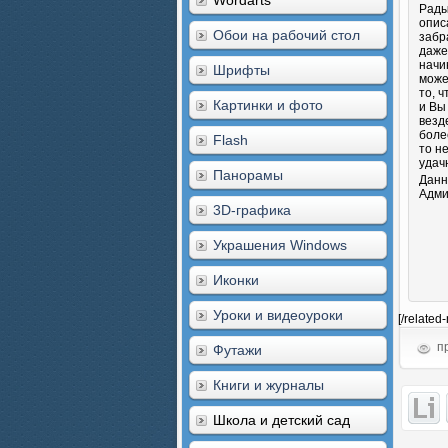
Wordarts
Рады
опис
Обои на рабочий стол
забр
даже
начи
Шрифты
може
то, 
Картинки и фото
и Вы
везд
боле
Flash
то н
удач
Панорамы
Данн
Адми
3D-графика
Украшения Windows
Иконки
Уроки и видеоуроки
[/related
пр
Футажи
Книги и журналы
Школа и детский сад