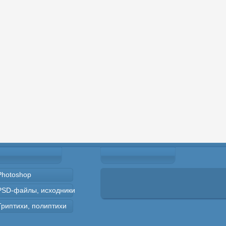
Photoshop
PSD-файлы, исходники
Триптихи, полиптихи