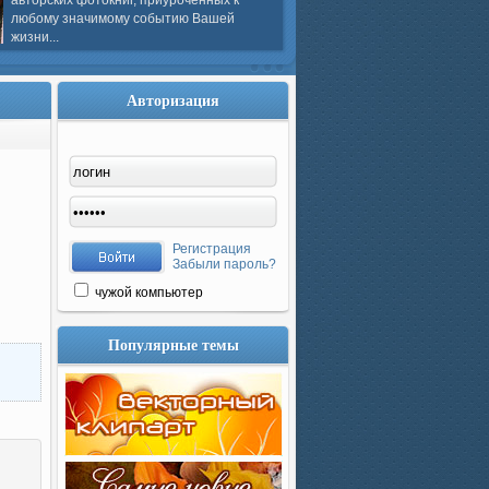
авторских фотокниг, приуроченных к
любому значимому событию Вашей
жизни...
Авторизация
Регистрация
Забыли пароль?
чужой компьютер
Популярные темы