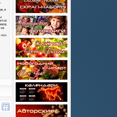
ь
м, и
Вы
яется
иков,
 не
 что-