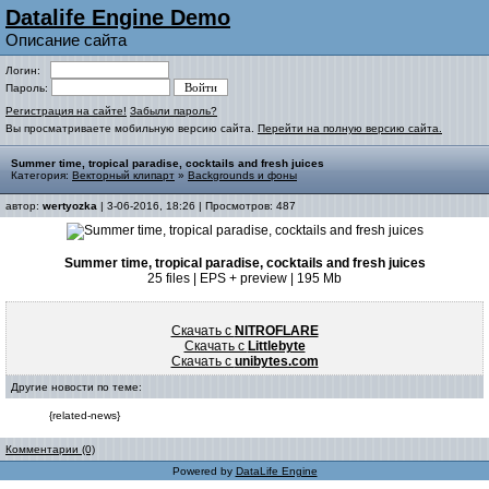
Datalife Engine Demo
Описание сайта
Логин:
Пароль:
Регистрация на сайте!
Забыли пароль?
Вы просматриваете мобильную версию сайта.
Перейти на полную версию сайта.
Summer time, tropical paradise, cocktails and fresh juices
Категория:
Векторный клипарт
»
Backgrounds и фоны
автор:
wertyozka
| 3-06-2016, 18:26 | Просмотров: 487
Summer time, tropical paradise, cocktails and fresh juices
25 files | EPS + preview | 195 Mb
Скачать с
NITROFLARE
Скачать с
Littlebyte
Скачать с
unibytes.com
Другие новости по теме:
{related-news}
Комментарии (0)
Powered by
DataLife Engine