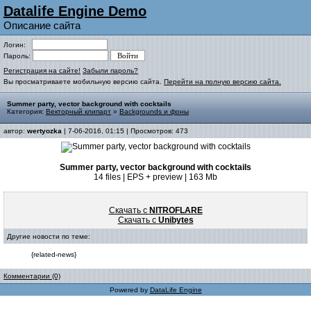
Datalife Engine Demo
Описание сайта
Логин:
Пароль:
Регистрация на сайте!
Забыли пароль?
Вы просматриваете мобильную версию сайта.
Перейти на полную версию сайта.
Summer party, vector background with cocktails
Категория:
Векторный клипарт
»
Backgrounds и фоны
автор:
wertyozka
| 7-06-2016, 01:15 | Просмотров: 473
Summer party, vector background with cocktails
14 files | EPS + preview | 163 Mb
Скачать с
NITROFLARE
Скачать с
Unibytes
Другие новости по теме:
{related-news}
Комментарии (0)
Powered by
DataLife Engine