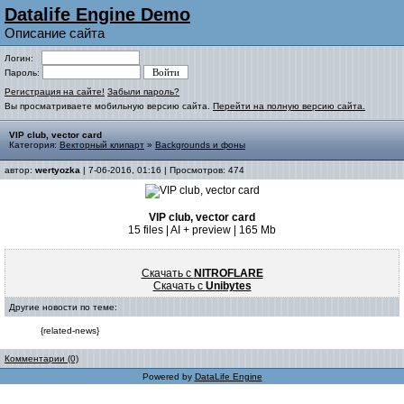
Datalife Engine Demo
Описание сайта
Логин:
Пароль:
Регистрация на сайте!
Забыли пароль?
Вы просматриваете мобильную версию сайта.
Перейти на полную версию сайта.
VIP club, vector card
Категория:
Векторный клипарт
»
Backgrounds и фоны
автор:
wertyozka
| 7-06-2016, 01:16 | Просмотров: 474
VIP club, vector card
15 files | AI + preview | 165 Mb
Скачать с
NITROFLARE
Скачать с
Unibytes
Другие новости по теме:
{related-news}
Комментарии (0)
Powered by
DataLife Engine