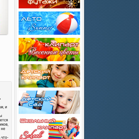
ь
м, и
Вы
яется
иков,
 не
 что-