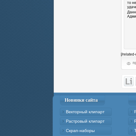
то н
удач
Данн
Адми
[/related
пр
Новинки сайта
Векторный клипарт
Растровый клипарт
Скрап-наборы