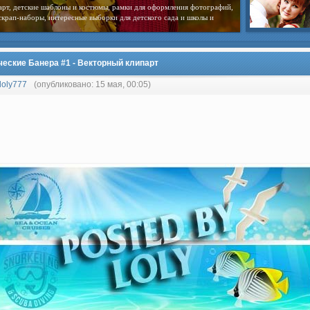
арт, детские шаблоны и костюмы, рамки для оформления фотографий,
скрап-наборы, интересные выборки для детского сада и школы и
ческие Банера #1 - Векторный клипарт
loly777
(опубликовано: 15 мая, 00:05)