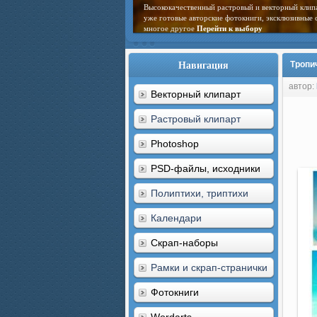
Высококачественный растровый и векторный клип
уже готовые авторские фотокниги, эксклюзивные 
многое другое
Перейти к выбору
Навигация
Тропи
автор:
Векторный клипарт
Растровый клипарт
Photoshop
PSD-файлы, исходники
Полиптихи, триптихи
Календари
Скрап-наборы
Рамки и скрап-странички
Фотокниги