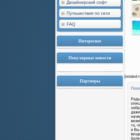
Дизайнерский софт
Путешествия по сети
FAQ
Интересное
Популярные новости
[related-
Партнеры
Похо
Рады
опис
забр
даже
начи
може
то, 
и Вы
везд
боле