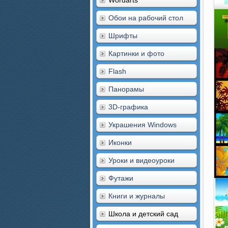
Wordarts
Обои на рабочий стол
Шрифты
Картинки и фото
Flash
Панорамы
3D-графика
Украшения Windows
Иконки
Уроки и видеоуроки
Футажи
Книги и журналы
Школа и детский сад