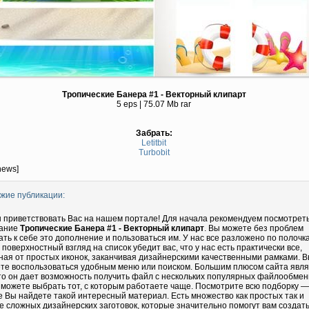
Тропические Банера #1 - Векторный клипарт
5 eps | 75.07 Mb rar
Забрать:
Letitbit
Turbobit
news]
жие публикации:
 приветствовать Вас на нашем портале! Для начала рекомендуем посмотрет
ание
Тропические Банера #1 - Векторный клипарт
. Вы можете без проблем
ать к себе это дополнение и пользоваться им. У нас все разложено по полочка
 поверхностный взгляд на список убедит вас, что у нас есть практически все,
ная от простых иконок, заканчивая дизайнерскими качественными рамками. 
те воспользоваться удобным меню или поиском. Большим плюсом сайта явл
что он дает возможность получить файл с нескольких популярных файлообмен
 можете выбрать тот, с которым работаете чаще. Посмотрите всю подборку —
е Вы найдете такой интересный материал. Есть множество как простых так и
е сложных дизайнерских заготовок, которые значительно помогут вам создать