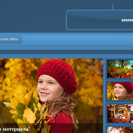
тная связь
о материала!