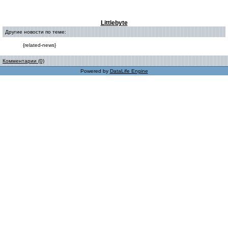
Littlebyte
Другие новости по теме:
{related-news}
Комментарии (0)
Powered by
DataLife Engine