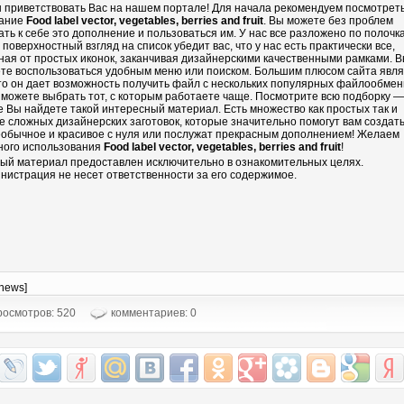
 приветствовать Вас на нашем портале! Для начала рекомендуем посмотрет
ание
Food label vector, vegetables, berries and fruit
. Вы можете без проблем
ать к себе это дополнение и пользоваться им. У нас все разложено по полочка
 поверхностный взгляд на список убедит вас, что у нас есть практически все,
ная от простых иконок, заканчивая дизайнерскими качественными рамками. 
те воспользоваться удобным меню или поиском. Большим плюсом сайта явл
что он дает возможность получить файл с нескольких популярных файлообмен
 можете выбрать тот, с которым работаете чаще. Посмотрите всю подборку —
е Вы найдете такой интересный материал. Есть множество как простых так и
е сложных дизайнерских заготовок, которые значительно помогут вам создать
еобычное и красивое с нуля или послужат прекрасным дополнением! Желаем
ного использования
Food label vector, vegetables, berries and fruit
!
ый материал предоставлен исключительно в ознакомительных целях.
нистрация не несет ответственности за его содержимое.
-news]
осмотров: 520
комментариев: 0