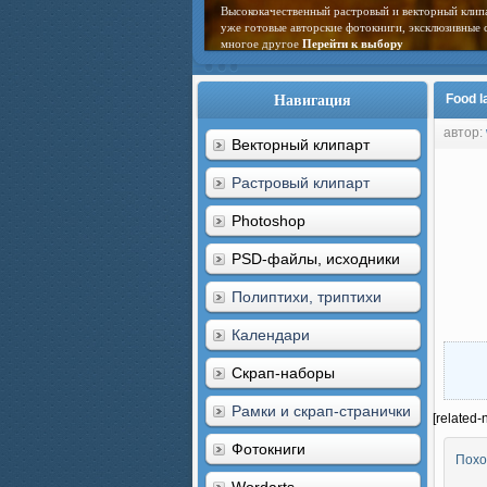
Высококачественный растровый и векторный клип
уже готовые авторские фотокниги, эксклюзивные 
многое другое
Перейти к выбору
Навигация
Food l
автор:
Векторный клипарт
Растровый клипарт
Photoshop
PSD-файлы, исходники
Полиптихи, триптихи
Календари
Скрап-наборы
Рамки и скрап-странички
[related-
Фотокниги
Похо