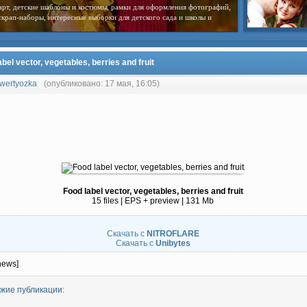
арт, детские шаблоны и костюмы, рамки для оформления фотографий,
скрап-наборы, интересные выборки для детского сада и школы и
abel vector, vegetables, berries and fruit
wertyozka
(опубликовано: 17 мая, 16:05)
Food label vector, vegetables, berries and fruit
15 files | EPS + preview | 131 Mb
Скачать с
NITROFLARE
Скачать с
Unibytes
news]
жие публикации: