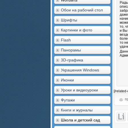
Wordarts
Рады
опис
Обои на рабочий стол
забр
даже
начи
Шрифты
може
то, 
Картинки и фото
и Вы
везд
боле
Flash
то н
удач
Панорамы
Данн
Адми
3D-графика
Украшения Windows
Иконки
Уроки и видеоуроки
[/related
пр
Футажи
Книги и журналы
Школа и детский сад