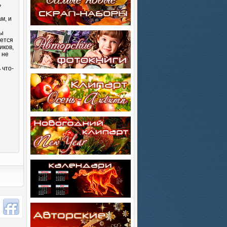
ь
м, и
Вы
яется
иков,
 не
 что-