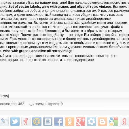
 приветствовать Вас на нашем портале! Для начала рекомендуем посмотрет
ание
Set of vector labels, wine with grapes and olive oil retro vintage
. Вы може
проблем забрать к себе это дополнение и пользоваться им. У нас все разложе
олочкам, и даже поверхностный взгляд на список убедит вас, что у нас есть
тически все, начиная от простых иконок, заканчивая дизайнерскими
ственными рамками. Вы можете воспользоваться удобным меню или поиском.
шим плюсом сайта является то, что он дает возможность получить файл с
ольких популярных файлообмеников, и Вы можете выбрать тот, с которым
таете чаще. Посмотрите всю подборку — не везде Вы найдете такой интере
риал. Есть множество как простых так и более сложных дизайнерских заготово
рые значительно помогут вам создать что-то необычное и красивое с нуля ил
ужат прекрасным дополнением! Желаем удачного использования
Set of vecto
s, wine with grapes and olive oil retro vintage
!
ый материал предоставлен исключительно в ознакомительных целях.
нистрация не несет ответственности за его содержимое.
-news]
осмотров: 462
комментариев: 0