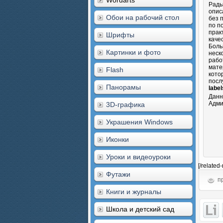
Wordarts
Рады
опис
Обои на рабочий стол
без 
по п
прак
Шрифты
каче
Боль
Картинки и фото
неск
рабо
мате
Flash
кото
посл
Панорамы
label
Данн
Адми
3D-графика
Украшения Windows
Иконки
Уроки и видеоуроки
[/related
Футажи
пр
Книги и журналы
Школа и детский сад