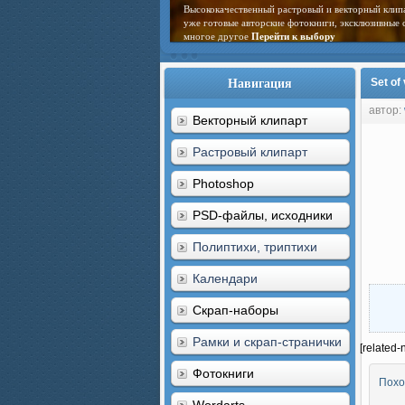
Высококачественный растровый и векторный клип
уже готовые авторские фотокниги, эксклюзивные 
многое другое
Перейти к выбору
Навигация
Set of 
автор:
Векторный клипарт
Растровый клипарт
Photoshop
PSD-файлы, исходники
Полиптихи, триптихи
Календари
Скрап-наборы
Рамки и скрап-странички
[related-
Фотокниги
Похо