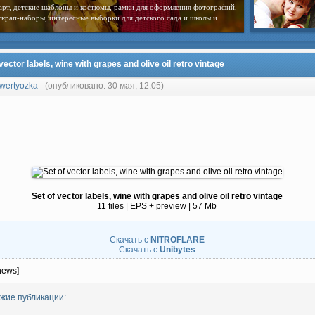
арт, детские шаблоны и костюмы, рамки для оформления фотографий,
скрап-наборы, интересные выборки для детского сада и школы и
vector labels, wine with grapes and olive oil retro vintage
wertyozka
(опубликовано: 30 мая, 12:05)
Set of vector labels, wine with grapes and olive oil retro vintage
11 files | EPS + preview | 57 Mb
Скачать с
NITROFLARE
Скачать с
Unibytes
news]
жие публикации: