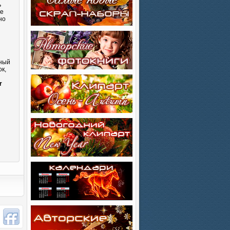
ь
те
но
сный
к,
и
r