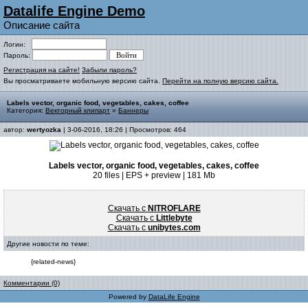
Datalife Engine Demo
Описание сайта
Логин:
Пароль:
Регистрация на сайте!
Забыли пароль?
Вы просматриваете мобильную версию сайта.
Перейти на полную версию сайта.
Labels vector, organic food, vegetables, cakes, coffee
Категория:
Векторный клипарт
»
Баннеры
автор:
wertyozka
| 3-06-2016, 18:26 | Просмотров: 464
Labels vector, organic food, vegetables, cakes, coffee
20 files | EPS + preview | 181 Mb
Скачать с
NITROFLARE
Скачать с
Littlebyte
Скачать с
unibytes.com
Другие новости по теме:
{related-news}
Комментарии (0)
Powered by
DataLife Engine