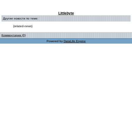
Littlebyte
Другие новости по теме:
{related-news}
Комментарии (0)
Powered by
DataLife Engine