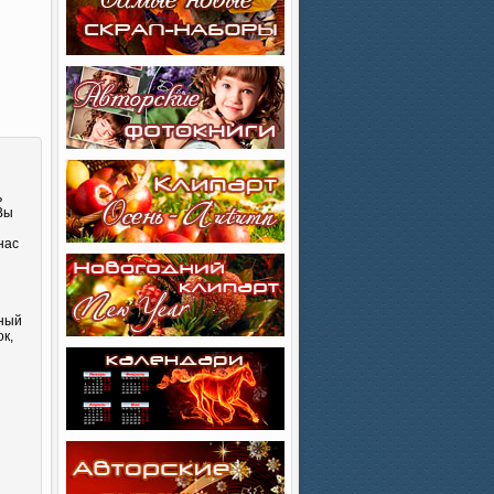
ь
 Вы
нас
сный
к,
и