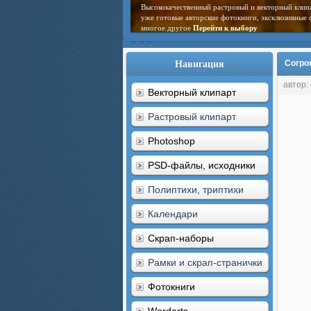
Высококачественный растровый и векторный клип
уже готовые авторские фотокниги, эксклюзивные 
многое другое
Перейти к выбору
Навигация
Corpor
автор:
Векторный клипарт
Растровый клипарт
Photoshop
PSD-файлы, исходники
Полиптихи, триптихи
Календари
Скрап-наборы
Рамки и скрап-странички
Фотокниги