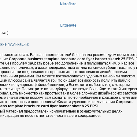
Nitroflare
Littlebyte
news]
жие публикации:
 приветствовать Вас на нашем портале! Для начала рекомендуем посмотрет
ание
Corporate business template brochure card flyer banner sketch 25 EPS
.
те без проблем забрать к себе это дополнение и пользоваться им. У нас все
ожено по полочкам, и даже поверхностный взгляд на список убедит вас, что у 
 практически все, начиная от простых иконок, заканчивая дизайнерскими
ственными рамками. Вы можете воспользоваться удобным меню или поиском.
шим плюсом сайта является то, что он дает возможность получить файл с
ольких популярных файлообмеников, и Вы можете выбрать тот, с которым
таете чаще. Посмотрите всю подборку — не везде Вы найдете такой интере
риал. Есть множество как простых так и более сложных дизайнерских заготово
рые значительно помогут вам создать что-то необычное и красивое с нуля ил
ужат прекрасным дополнением! Желаем удачного использования
Corporate
ness template brochure card flyer banner sketch 25 EPS
!
ый материал предоставлен исключительно в ознакомительных целях.
нистрация не несет ответственности за его содержимое.