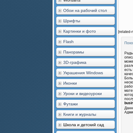
Wordarts
Обои на рабочий стол
Шрифты
Картинки и фото
[related-
Flash
Похо
Панорамы
Рады
опис
може
3D-графика
разл
есть
Украшения Windows
каче
Боль
неск
Иконки
рабо
мате
Уроки и видеоуроки
кото
посл
busi
Футажи
Данн
Адми
Книги и журналы
Школа и детский сад