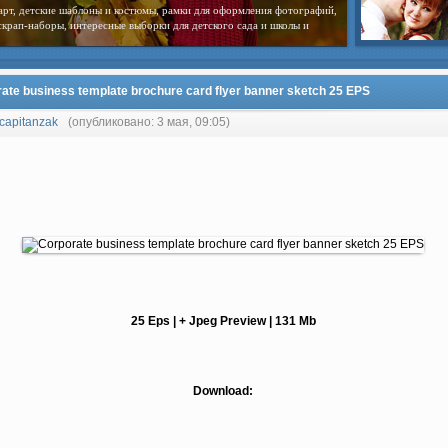
арт, детские шаблоны и костюмы, рамки для оформления фотографий,
скрап-наборы, интересные выборки для детского сада и школы и
ate business template brochure card flyer banner sketch 25 EPS
capitanzak
(опубликовано: 3 мая, 09:05)
25 Eps | + Jpeg Preview | 131 Mb
Download: