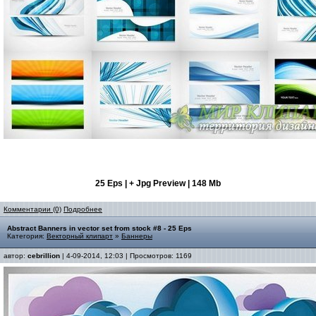
25 Eps | + Jpg Preview | 148 Mb
Комментарии (0)
Подробнее
Abstract Banners in vector set from stock #8 - 25 Eps
Категория:
Векторный клипарт
»
Баннеры
автор:
cebrillion
| 4-09-2014, 12:03 | Просмотров: 1169