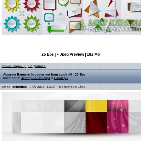
25 Eps | + Jpeg Preview | 182 Mb
Комментарии (0)
Подробнее
Abstract Banners in vector set from stock #9 - 25 Eps
Категория:
Векторный клипарт
»
Баннеры
автор:
cebrillion
| 9-09-2014, 11:19 | Просмотров: 1544