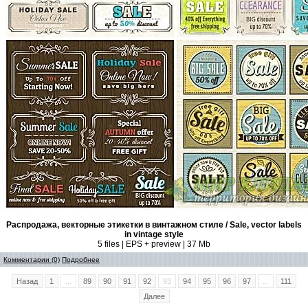
Распродажа, векторные этикетки в винтажном стиле / Sale, vector labels
in vintage style
5 files | EPS + preview | 37 Mb
Комментарии (0)
Подробнее
Назад
1
...
89
90
91
92
93
94
95
96
97
...
111
Далее