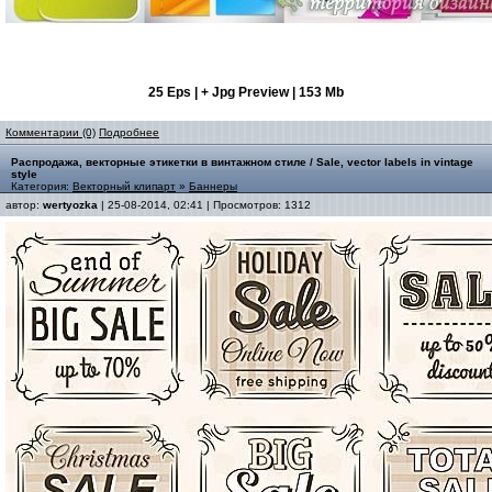
25 Eps | + Jpg Preview | 153 Mb
Комментарии (0)
Подробнее
Распродажа, векторные этикетки в винтажном стиле / Sale, vector labels in vintage
style
Категория:
Векторный клипарт
»
Баннеры
автор:
wertyozka
| 25-08-2014, 02:41 | Просмотров: 1312