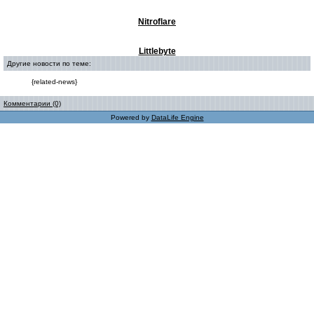
Nitroflare
Littlebyte
Другие новости по теме:
{related-news}
Комментарии (0)
Powered by
DataLife Engine