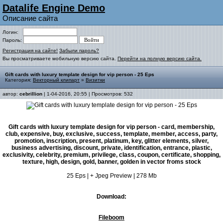
Datalife Engine Demo
Описание сайта
Логин:
Пароль:
Регистрация на сайте!
Забыли пароль?
Вы просматриваете мобильную версию сайта.
Перейти на полную версию сайта.
Gift cards with luxury template design for vip person - 25 Eps
Категория:
Векторный клипарт
»
Визитки
автор:
cebrillion
| 1-04-2016, 20:55 | Просмотров: 532
Gift cards with luxury template design for vip person - card, membership,
club, expensive, buy, exclusive, success, template, member, access, party,
promotion, inscription, present, platinum, key, glitter elements, silver,
business advertising, discount, private, identification, entrance, plastic,
exclusivity, celebrity, premium, privilege, class, coupon, certificate, shopping,
texture, high, design, gold, banner, golden in vector froms stock
25 Eps | + Jpeg Preview | 278 Mb
Download:
Fileboom