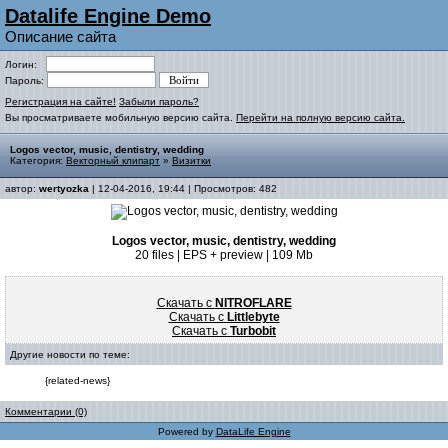
Datalife Engine Demo
Описание сайта
Логин:
Пароль:
Регистрация на сайте!
Забыли пароль?
Вы просматриваете мобильную версию сайта.
Перейти на полную версию сайта.
Logos vector, music, dentistry, wedding
Категория:
Векторный клипарт
»
Визитки
автор:
wertyozka
| 12-04-2016, 19:44 | Просмотров: 482
Logos vector, music, dentistry, wedding
20 files | EPS + preview | 109 Mb
Скачать с
NITROFLARE
Скачать с
Littlebyte
Скачать с
Turbobit
Другие новости по теме:
{related-news}
Комментарии (0)
Powered by
DataLife Engine