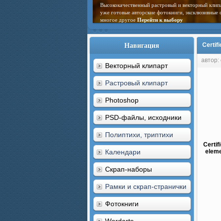
Высококачественный растровый и векторный клип
уже готовые авторские фотокниги, эксклюзивные 
многое другое
Перейти к выбору
Навигация
Certif
автор:
Векторный клипарт
Растровый клипарт
Photoshop
PSD-файлы, исходники
Полиптихи, триптихи
Certif
Календари
eleme
Скрап-наборы
Рамки и скрап-странички
Фотокниги