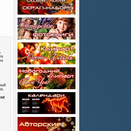
ь
те
но
сный
к,
и
and