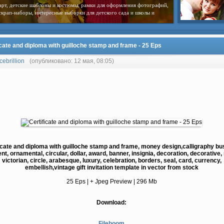
арт, детские шаблоны и костюмы, рамки для оформления фотографий,
скрап-наборы, интересные выборки для детского сада и школы и
icate and diploma with guilloche stamp and frame - 25 Eps
cebrillion
(опубликовано: 12 мая, 08:05)
icate and diploma with guilloche stamp and frame, money design,calligraphy bu
nt, ornamental, circular, dollar, award, banner, insignia, decoration, decorative, 
victorian, circle, arabesque, luxury, celebration, borders, seal, card, currency,
embellish,vintage gift invitation template in vector from stock
25 Eps | + Jpeg Preview | 296 Mb
Download:
Fileboom