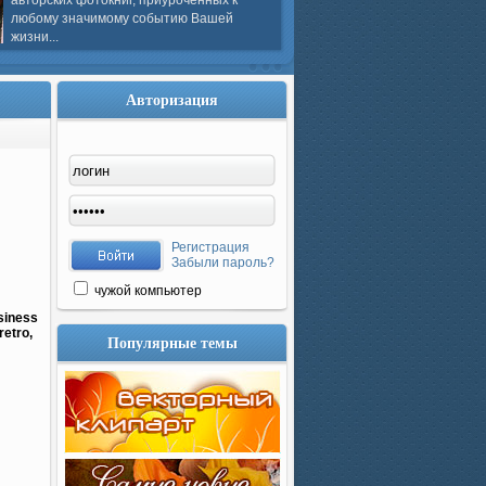
авторских фотокниг, приуроченных к
любому значимому событию Вашей
жизни...
Авторизация
Регистрация
Забыли пароль?
чужой компьютер
siness
retro,
Популярные темы