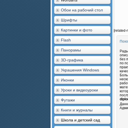
Wordarts
Обои на рабочий стол
Шрифты
Картинки и фото
[related-
Flash
Похо
Панорамы
Рады
опис
без 
3D-графика
по п
прак
Украшения Windows
каче
Боль
неск
Иконки
рабо
мате
Уроки и видеоуроки
кото
посл
dipl
Футажи
Данн
Адми
Книги и журналы
Школа и детский сад