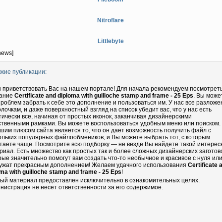
Nitroflare
Littlebyte
news]
жие публикации:
 приветствовать Вас на нашем портале! Для начала рекомендуем посмотрет
ание
Certificate and diploma with guilloche stamp and frame - 25 Eps
. Вы може
проблем забрать к себе это дополнение и пользоваться им. У нас все разложе
олочкам, и даже поверхностный взгляд на список убедит вас, что у нас есть
тически все, начиная от простых иконок, заканчивая дизайнерскими
ственными рамками. Вы можете воспользоваться удобным меню или поиском.
шим плюсом сайта является то, что он дает возможность получить файл с
ольких популярных файлообмеников, и Вы можете выбрать тот, с которым
таете чаще. Посмотрите всю подборку — не везде Вы найдете такой интере
риал. Есть множество как простых так и более сложных дизайнерских заготово
рые значительно помогут вам создать что-то необычное и красивое с нуля ил
ужат прекрасным дополнением! Желаем удачного использования
Certificate 
oma with guilloche stamp and frame - 25 Eps
!
ый материал предоставлен исключительно в ознакомительных целях.
нистрация не несет ответственности за его содержимое.