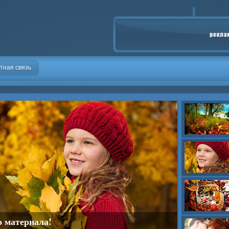
тная связь
о материала!