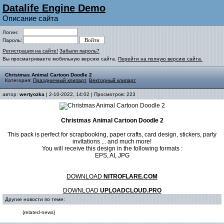
Datalife Engine Demo
Описание сайта
Логин:
Пароль:
Регистрация на сайте!
Забыли пароль?
Вы просматриваете мобильную версию сайта.
Перейти на полную версию сайта.
Christmas Animal Cartoon Doodle 2
Категория:
Праздничный клипарт
,
Векторный клипарт
автор:
wertyozka
| 2-10-2022, 14:02 | Просмотров: 223
Christmas Animal Cartoon Doodle 2
This pack is perfect for scrapbooking, paper crafts, card design, stickers, party
invitations ... and much more!
You will receive this design in the following formats :
EPS, AI, JPG
DOWNLOAD
NITROFLARE.COM
DOWNLOAD
UPLOADCLOUD.PRO
Другие новости по теме:
{related-news}