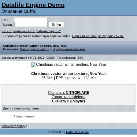
Datalife Engine Demo
Описание сайта
Логин:
Пароль:
Регистрация на сайте!
Забыли пароль?
Вы просматриваете мобильную версию сайта.
Перейти на полную версию сайта.
Christmas vector winter posters, New Year
Категория:
Векторный клипарт
»
Праздничный клипарт
автор:
wertyozka
| 6-01-2016, 02:03 | Просмотров: 444
Christmas vector winter posters, New Year
25 files | EPS + preview | 128 Mb
Скачать с
NITROFLARE
Скачать с
Littlebyte
Скачать с
Unibytes
Другие новости по теме:
{related-news}
Комментарии (0)
Powered by
DataLife Engine