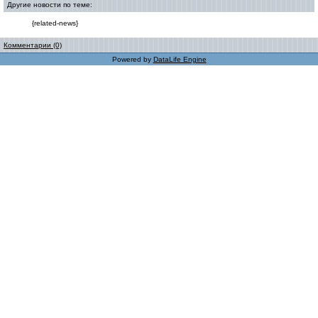
Другие новости по теме:
{related-news}
Комментарии (0)
Powered by
DataLife Engine