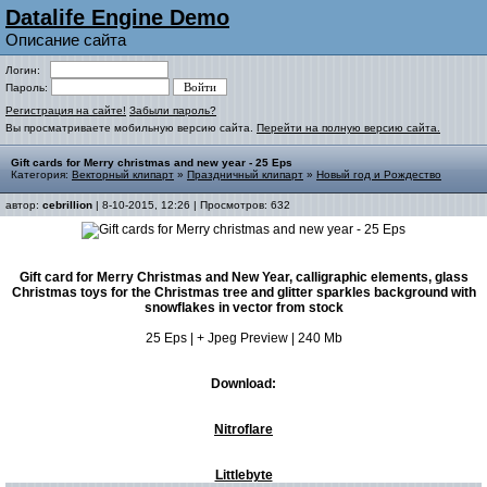
Datalife Engine Demo
Описание сайта
Логин:
Пароль:
Регистрация на сайте!
Забыли пароль?
Вы просматриваете мобильную версию сайта.
Перейти на полную версию сайта.
Gift cards for Merry christmas and new year - 25 Eps
Категория:
Векторный клипарт
»
Праздничный клипарт
»
Новый год и Рождество
автор:
cebrillion
| 8-10-2015, 12:26 | Просмотров: 632
Gift card for Merry Christmas and New Year, calligraphic elements, glass
Christmas toys for the Christmas tree and glitter sparkles background with
snowflakes in vector from stock
25 Eps | + Jpeg Preview | 240 Mb
Download:
Nitroflare
Littlebyte