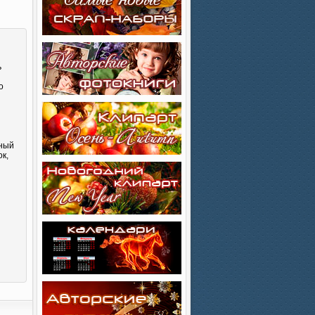
ь
о
сный
к,
и