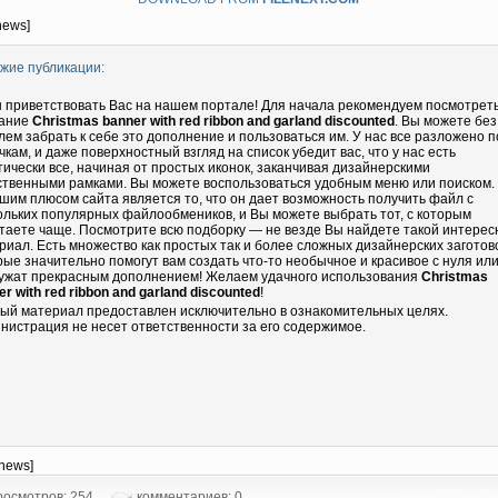
news]
жие публикации:
 приветствовать Вас на нашем портале! Для начала рекомендуем посмотрет
ание
Christmas banner with red ribbon and garland discounted
. Вы можете без
лем забрать к себе это дополнение и пользоваться им. У нас все разложено п
чкам, и даже поверхностный взгляд на список убедит вас, что у нас есть
тически все, начиная от простых иконок, заканчивая дизайнерскими
ственными рамками. Вы можете воспользоваться удобным меню или поиском.
шим плюсом сайта является то, что он дает возможность получить файл с
ольких популярных файлообмеников, и Вы можете выбрать тот, с которым
таете чаще. Посмотрите всю подборку — не везде Вы найдете такой интере
риал. Есть множество как простых так и более сложных дизайнерских заготово
рые значительно помогут вам создать что-то необычное и красивое с нуля ил
ужат прекрасным дополнением! Желаем удачного использования
Christmas
er with red ribbon and garland discounted
!
ый материал предоставлен исключительно в ознакомительных целях.
нистрация не несет ответственности за его содержимое.
-news]
осмотров: 254
комментариев: 0