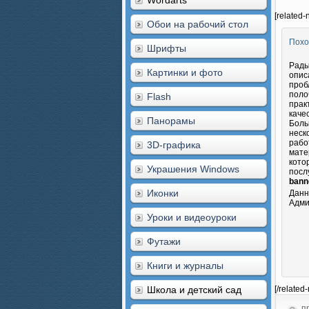
Wordarts
[related-
Обои на рабочий стол
Похо
Шрифты
Рады
Картинки и фото
опис
проб
поло
Flash
прак
каче
Панорамы
Боль
неск
рабо
3D-графика
мате
кото
Украшения Windows
посл
bann
Иконки
Данн
Адми
Уроки и видеоуроки
Футажи
Книги и журналы
Школа и детский сад
[/related
пр