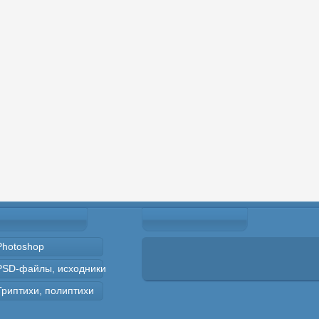
Photoshop
PSD-файлы, исходники
Триптихи, полиптихи