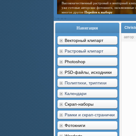
Высококачественный растровый и векторный клип
уже готовые авторские фотокниги, эксклюзивные 
многое другое
Перейти к выбору
Навигация
Christ
автор:
Векторный клипарт
Растровый клипарт
Photoshop
PSD-файлы, исходники
Полиптихи, триптихи
Календари
Скрап-наборы
Рамки и скрап-странички
Фотокниги