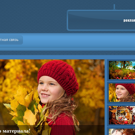
тная связь
о материала!