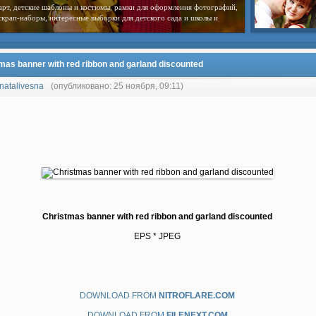
арт, детские шаблоны и костюмы, рамки для оформления фотографий,
скрап-наборы, интересные выборки для детского сада и школы и
mas banner with red ribbon and garland discounted
natalivesna
(опубликовано: 25 ноября, 09:11)
Christmas banner with red ribbon and garland discounted
EPS * JPEG
DOWNLOAD FROM
NITROFLARE.COM
DOWNLOAD FROM
FILENEXT.COM