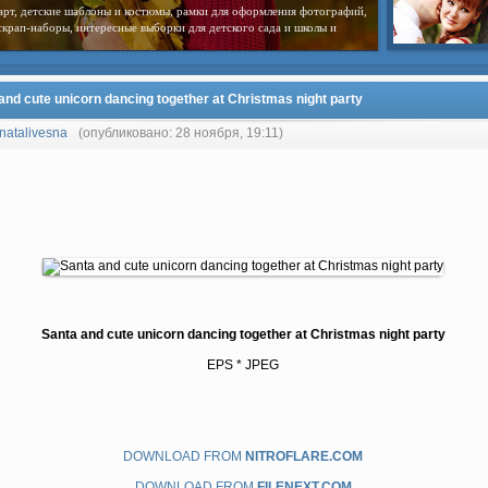
арт, детские шаблоны и костюмы, рамки для оформления фотографий,
скрап-наборы, интересные выборки для детского сада и школы и
and cute unicorn dancing together at Christmas night party
natalivesna
(опубликовано: 28 ноября, 19:11)
Santa and cute unicorn dancing together at Christmas night party
EPS * JPEG
DOWNLOAD FROM
NITROFLARE.COM
DOWNLOAD FROM
FILENEXT.COM