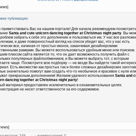
news]
жие публикации:
 приветствовать Вас на нашем портале! Для начала рекомендуем посмотрет
ание
Santa and cute unicorn dancing together at Christmas night party
. Вы мо
проблем забрать к себе это дополнение и пользоваться им. У нас все разложе
олочкам, и даже поверхностный взгляд на список убедит вас, что у нас есть
тически все, начиная от простых иконок, заканчивая дизайнерскими
ственными рамками. Вы можете воспользоваться удобным меню или поиском.
шим плюсом сайта является то, что он дает возможность получить файл с
ольких популярных файлообмеников, и Вы можете выбрать тот, с которым
таете чаще. Посмотрите всю подборку — не везде Вы найдете такой интере
риал. Есть множество как простых так и более сложных дизайнерских заготово
рые значительно помогут вам создать что-то необычное и красивое с нуля ил
ужат прекрасным дополнением! Желаем удачного использования
Santa and c
rn dancing together at Christmas night party
!
ый материал предоставлен исключительно в ознакомительных целях.
нистрация не несет ответственности за его содержимое.
-news]
осмотров: 249
комментариев: 0