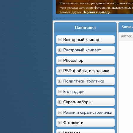
Высококачественный растровый и векторный клип
уже готовые авторские фотокниги, эксклюзивные 
многое другое
Перейти к выбору
Навигация
Santa 
автор:
Векторный клипарт
Растровый клипарт
Photoshop
PSD-файлы, исходники
Полиптихи, триптихи
Календари
Скрап-наборы
Рамки и скрап-странички
Фотокниги