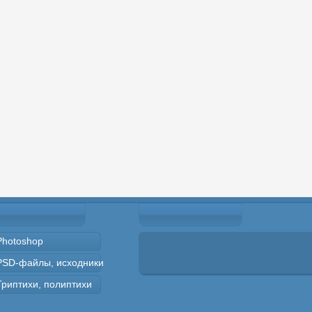
Photoshop
PSD-файлы, исходники
Триптихи, полиптихи