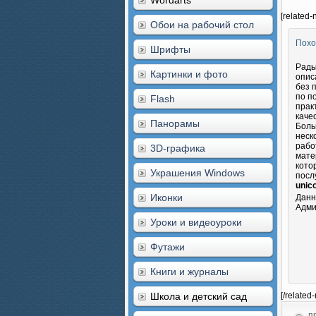
Wordarts
[related-
Обои на рабочий стол
Похо
Шрифты
Рады
Картинки и фото
опис
без 
по п
Flash
прак
каче
Панорамы
Боль
неск
рабо
3D-графика
мате
кото
Украшения Windows
посл
unico
Иконки
Данн
Адми
Уроки и видеоуроки
Футажи
Книги и журналы
Школа и детский сад
[/related
пр