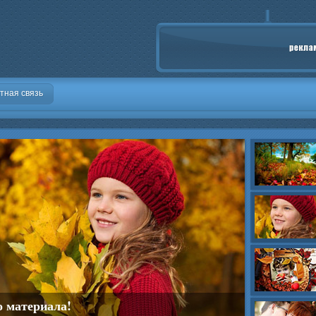
тная связь
о материала!