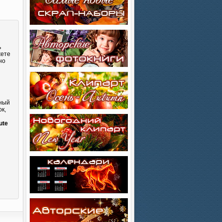
ь
жете
но
сный
к,
и
ute