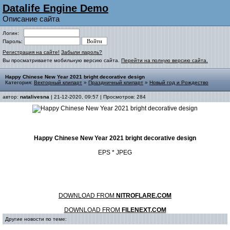
Datalife Engine Demo
Описание сайта
Логин:
Пароль:
Регистрация на сайте!
Забыли пароль?
Вы просматриваете мобильную версию сайта.
Перейти на полную версию сайта.
Happy Chinese New Year 2021 bright decorative design
Категория:
Векторный клипарт
»
Праздничный клипарт
»
Новый год и Рождество
автор:
natalivesna
| 21-12-2020, 09:57 | Просмотров: 284
Happy Chinese New Year 2021 bright decorative design
EPS * JPEG
DOWNLOAD FROM
NITROFLARE.COM
DOWNLOAD FROM
FILENEXT.COM
Другие новости по теме: